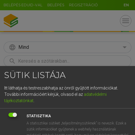
BELÉPÉS EDUID-VAL
BELÉPÉS
REGISZTRÁCIÓ
EN
menu
language
Mind
search
SÜTIK LISTÁJA
GR
KERESÉS
5
6
7
8
9
ö
ü
ó
Itt láthatja és testreszabhatja az önről gyűjtött információkat.
További információért kérjük, olvasd el az
adatvédelmi
r
t
z
u
i
o
p
ő
ú
MOLLAY ERZSÉBET, NAGY ROLAND
tájékoztatónkat
.
Holland−magyar szótár
g
h
j
k
l
é
á
ű
Ω
STATISZTIKA
v
b
n
m
,
.
-
AltGr
A statisztikai sütiket „teljesítménysütiknek” is nevezik. Ezek a
sütik információkat gyűjtenek a webhely használatának