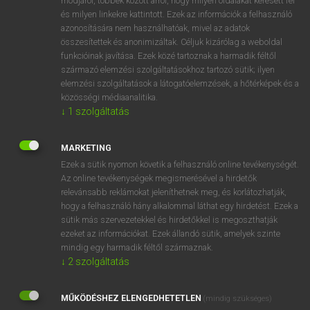
módjáról, többek között arról, hogy milyen oldalakat keresett fel
és milyen linkekre kattintott. Ezek az információk a felhasználó
VAN ELŐFIZETÉSED?
azonosítására nem használhatóak, mivel az adatok
összesítettek és anonimizáltak. Céljuk kizárólag a weboldal
Van előfizetésem a teljes szócikk megtekintéséhez.
funkcióinak javítása. Ezek közé tartoznak a harmadik féltől
származó elemzési szolgáltatásokhoz tartozó sütik; ilyen
BELÉPÉS
elemzési szolgáltatások a látogatóelemzések, a hőtérképek és a
közösségi médiaanalitika.
↓
1
szolgáltatás
MARKETING
Ezek a sütik nyomon követik a felhasználó online tevékenységét.
Az online tevékenységek megismerésével a hirdetők
NINCS ELŐFIZETÉSED?
relevánsabb reklámokat jeleníthetnek meg, és korlátozhatják,
Nincs regisztrációm és előfizetésem. A szótár 2 órás,
hogy a felhasználó hány alkalommal láthat egy hirdetést. Ezek a
díjmentes próbaverziójának elindításához regisztrálok és
sütik más szervezetekkel és hirdetőkkel is megoszthatják
belépek
.
ezeket az információkat. Ezek állandó sütik, amelyek szinte
mindig egy harmadik féltől származnak.
↓
2
szolgáltatás
REGISZTRÁCIÓ
MŰKÖDÉSHEZ ELENGEDHETETLEN
(mindig szükséges)