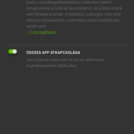
Ezek a sütik elengedhetetlenek az oldalunkon történő
böngészéshez,a funkciók használatához, és a felhasználók
nem tilthatják le azokat. A feltétlenül szükséges sütik közé
Mollay Erzsébet, Nagy Roland
tartoznak többek között a személyre szabott beállításokat
HOLLAND−MAGYAR SZÓTÁR
kezelő sütik.
↓
3
szolgáltatás
Kapcsolódó anyagok
donkerte
ÖSSZES APP ÁTKAPCSOLÁSA
donor
Használja ezt a kapcsolót az összes alkalmazás
donorcodicil
engedélyezéséhez/letiltásához.
dons
donsdeken
donshaar
donzen
donzig
dood