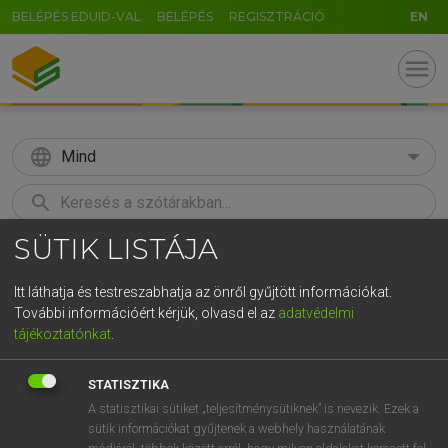
BELÉPÉS EDUID-VAL
BELÉPÉS
REGISZTRÁCIÓ
EN
menu
language
Mind
search
SÜTIK LISTÁJA
GR
KERESÉS
5
6
7
8
9
ö
ü
ó
Itt láthatja és testreszabhatja az önről gyűjtött információkat.
További információért kérjük, olvasd el az
adatvédelmi
r
t
z
u
i
o
p
ő
ú
MOLLAY ERZSÉBET, NAGY ROLAND
tájékoztatónkat
.
Holland−magyar szótár
g
h
j
k
l
é
á
ű
Ω
STATISZTIKA
v
b
n
m
,
.
-
AltGr
A statisztikai sütiket „teljesítménysütiknek” is nevezik. Ezek a
sütik információkat gyűjtenek a webhely használatának