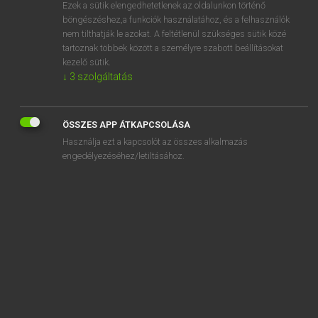
Ezek a sütik elengedhetetlenek az oldalunkon történő
böngészéshez,a funkciók használatához, és a felhasználók
nem tilthatják le azokat. A feltétlenül szükséges sütik közé
Mollay Erzsébet, Nagy Roland
tartoznak többek között a személyre szabott beállításokat
HOLLAND−MAGYAR SZÓTÁR
kezelő sütik.
↓
3
szolgáltatás
Kapcsolódó anyagok
dolkomisch
ÖSSZES APP ÁTKAPCSOLÁSA
dolksteek
Használja ezt a kapcsolót az összes alkalmazás
dolkstoot
engedélyezéséhez/letiltásához.
dollar
dollarkoers
dollarteken
dolleman
dollemansrit
dollen