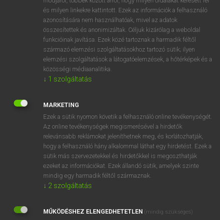
módjáról, többek között arról, hogy milyen oldalakat keresett fel
és milyen linkekre kattintott. Ezek az információk a felhasználó
VAN ELŐFIZETÉSED?
azonosítására nem használhatóak, mivel az adatok
összesítettek és anonimizáltak. Céljuk kizárólag a weboldal
Van előfizetésem a teljes szócikk megtekintéséhez.
funkcióinak javítása. Ezek közé tartoznak a harmadik féltől
származó elemzési szolgáltatásokhoz tartozó sütik; ilyen
BELÉPÉS
elemzési szolgáltatások a látogatóelemzések, a hőtérképek és a
közösségi médiaanalitika.
↓
1
szolgáltatás
MARKETING
Ezek a sütik nyomon követik a felhasználó online tevékenységét.
Az online tevékenységek megismerésével a hirdetők
NINCS ELŐFIZETÉSED?
relevánsabb reklámokat jeleníthetnek meg, és korlátozhatják,
Nincs regisztrációm és előfizetésem. A szótár 2 órás,
hogy a felhasználó hány alkalommal láthat egy hirdetést. Ezek a
díjmentes próbaverziójának elindításához regisztrálok és
sütik más szervezetekkel és hirdetőkkel is megoszthatják
belépek
.
ezeket az információkat. Ezek állandó sütik, amelyek szinte
mindig egy harmadik féltől származnak.
↓
2
szolgáltatás
REGISZTRÁCIÓ
MŰKÖDÉSHEZ ELENGEDHETETLEN
(mindig szükséges)