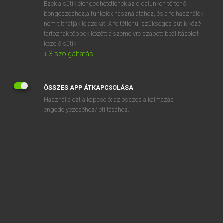
Ezek a sütik elengedhetetlenek az oldalunkon történő
böngészéshez,a funkciók használatához, és a felhasználók
nem tilthatják le azokat. A feltétlenül szükséges sütik közé
Mollay Erzsébet, Nagy Roland
tartoznak többek között a személyre szabott beállításokat
HOLLAND−MAGYAR SZÓTÁR
kezelő sütik.
↓
3
szolgáltatás
Kapcsolódó anyagok
districtenstelsel
ÖSSZES APP ÁTKAPCSOLÁSA
dit
Használja ezt a kapcsolót az összes alkalmazás
ditjes
engedélyezéséhez/letiltásához.
ditmaal
dito
diva
divan
divergent
divergeren