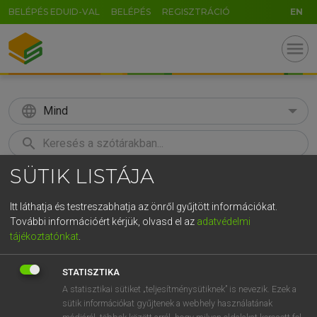
BELÉPÉS EDUID-VAL
BELÉPÉS
REGISZTRÁCIÓ
EN
menu
language
Mind
search
SÜTIK LISTÁJA
GR
KERESÉS
5
6
7
8
9
ö
ü
ó
Itt láthatja és testreszabhatja az önről gyűjtött információkat.
További információért kérjük, olvasd el az
adatvédelmi
r
t
z
u
i
o
p
ő
ú
MOLLAY ERZSÉBET, NAGY ROLAND
tájékoztatónkat
.
Holland−magyar szótár
g
h
j
k
l
é
á
ű
Ω
STATISZTIKA
v
b
n
m
,
.
-
AltGr
A statisztikai sütiket „teljesítménysütiknek” is nevezik. Ezek a
sütik információkat gyűjtenek a webhely használatának