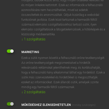
módjáról, többek között arról, hogy milyen oldalakat keresett fel
és milyen linkekre kattintott. Ezek az információk a felhasználó
VAN ELŐFIZETÉSED?
azonosítására nem használhatóak, mivel az adatok
összesítettek és anonimizáltak. Céljuk kizárólag a weboldal
Van előfizetésem a teljes szócikk megtekintéséhez.
funkcióinak javítása. Ezek közé tartoznak a harmadik féltől
származó elemzési szolgáltatásokhoz tartozó sütik; ilyen
BELÉPÉS
elemzési szolgáltatások a látogatóelemzések, a hőtérképek és a
közösségi médiaanalitika.
↓
1
szolgáltatás
MARKETING
Ezek a sütik nyomon követik a felhasználó online tevékenységét.
Az online tevékenységek megismerésével a hirdetők
NINCS ELŐFIZETÉSED?
relevánsabb reklámokat jeleníthetnek meg, és korlátozhatják,
Nincs regisztrációm és előfizetésem. A szótár 2 órás,
hogy a felhasználó hány alkalommal láthat egy hirdetést. Ezek a
díjmentes próbaverziójának elindításához regisztrálok és
sütik más szervezetekkel és hirdetőkkel is megoszthatják
belépek
.
ezeket az információkat. Ezek állandó sütik, amelyek szinte
mindig egy harmadik féltől származnak.
↓
2
szolgáltatás
REGISZTRÁCIÓ
MŰKÖDÉSHEZ ELENGEDHETETLEN
(mindig szükséges)