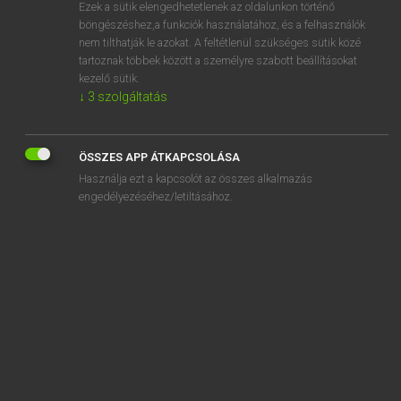
Ezek a sütik elengedhetetlenek az oldalunkon történő
böngészéshez,a funkciók használatához, és a felhasználók
nem tilthatják le azokat. A feltétlenül szükséges sütik közé
Mollay Erzsébet, Nagy Roland
tartoznak többek között a személyre szabott beállításokat
HOLLAND−MAGYAR SZÓTÁR
kezelő sütik.
↓
3
szolgáltatás
Kapcsolódó anyagok
dieventaal
ÖSSZES APP ÁTKAPCSOLÁSA
diezelfde
Használja ezt a kapcsolót az összes alkalmazás
differentiaal
engedélyezéséhez/letiltásához.
differentiaalquotiënt
differentiaalrekening
differentiaalvergelijking
differentiatie
differentieel
differentiëren