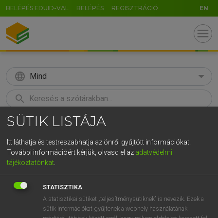
BELÉPÉS EDUID-VAL
BELÉPÉS
REGISZTRÁCIÓ
EN
menu
language
Mind
search
SÜTIK LISTÁJA
GR
KERESÉS
5
6
7
8
9
ö
ü
ó
Itt láthatja és testreszabhatja az önről gyűjtött információkat.
További információért kérjük, olvasd el az
adatvédelmi
r
t
z
u
i
o
p
ő
ú
MOLLAY ERZSÉBET, NAGY ROLAND
tájékoztatónkat
.
Holland−magyar szótár
g
h
j
k
l
é
á
ű
Ω
STATISZTIKA
v
b
n
m
,
.
-
AltGr
A statisztikai sütiket „teljesítménysütiknek” is nevezik. Ezek a
sütik információkat gyűjtenek a webhely használatának