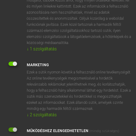
módjáról, többek között arról, hogy milyen oldalakat keresett fel
és milyen linkekre kattintott. Ezek az információk a felhasználó
VAN ELŐFIZETÉSED?
azonosítására nem használhatóak, mivel az adatok
összesítettek és anonimizáltak. Céljuk kizárólag a weboldal
Van előfizetésem a teljes szócikk megtekintéséhez.
funkcióinak javítása. Ezek közé tartoznak a harmadik féltől
származó elemzési szolgáltatásokhoz tartozó sütik; ilyen
BELÉPÉS
elemzési szolgáltatások a látogatóelemzések, a hőtérképek és a
közösségi médiaanalitika.
↓
1
szolgáltatás
MARKETING
Ezek a sütik nyomon követik a felhasználó online tevékenységét.
Az online tevékenységek megismerésével a hirdetők
NINCS ELŐFIZETÉSED?
relevánsabb reklámokat jeleníthetnek meg, és korlátozhatják,
Nincs regisztrációm és előfizetésem. A szótár 2 órás,
hogy a felhasználó hány alkalommal láthat egy hirdetést. Ezek a
díjmentes próbaverziójának elindításához regisztrálok és
sütik más szervezetekkel és hirdetőkkel is megoszthatják
belépek
.
ezeket az információkat. Ezek állandó sütik, amelyek szinte
mindig egy harmadik féltől származnak.
↓
2
szolgáltatás
REGISZTRÁCIÓ
MŰKÖDÉSHEZ ELENGEDHETETLEN
(mindig szükséges)