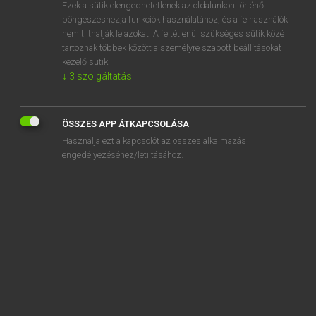
Ezek a sütik elengedhetetlenek az oldalunkon történő
böngészéshez,a funkciók használatához, és a felhasználók
nem tilthatják le azokat. A feltétlenül szükséges sütik közé
Mollay Erzsébet, Nagy Roland
tartoznak többek között a személyre szabott beállításokat
HOLLAND−MAGYAR SZÓTÁR
kezelő sütik.
↓
3
szolgáltatás
Kapcsolódó anyagok
dictaat
ÖSSZES APP ÁTKAPCSOLÁSA
dictafoon
Használja ezt a kapcsolót az összes alkalmazás
dictator
engedélyezéséhez/letiltásához.
dictatoriaal
dictatuur
dictee
dicteerapparaat
dicteersnelheid
dicteren