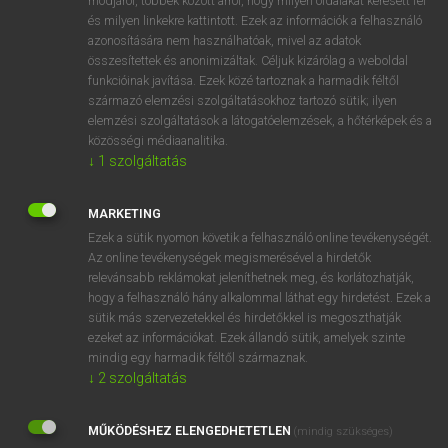
módjáról, többek között arról, hogy milyen oldalakat keresett fel
és milyen linkekre kattintott. Ezek az információk a felhasználó
VAN ELŐFIZETÉSED?
azonosítására nem használhatóak, mivel az adatok
összesítettek és anonimizáltak. Céljuk kizárólag a weboldal
Van előfizetésem a teljes szócikk megtekintéséhez.
funkcióinak javítása. Ezek közé tartoznak a harmadik féltől
származó elemzési szolgáltatásokhoz tartozó sütik; ilyen
BELÉPÉS
elemzési szolgáltatások a látogatóelemzések, a hőtérképek és a
közösségi médiaanalitika.
↓
1
szolgáltatás
MARKETING
Ezek a sütik nyomon követik a felhasználó online tevékenységét.
Az online tevékenységek megismerésével a hirdetők
NINCS ELŐFIZETÉSED?
relevánsabb reklámokat jeleníthetnek meg, és korlátozhatják,
Nincs regisztrációm és előfizetésem. A szótár 2 órás,
hogy a felhasználó hány alkalommal láthat egy hirdetést. Ezek a
díjmentes próbaverziójának elindításához regisztrálok és
sütik más szervezetekkel és hirdetőkkel is megoszthatják
belépek
.
ezeket az információkat. Ezek állandó sütik, amelyek szinte
mindig egy harmadik féltől származnak.
↓
2
szolgáltatás
REGISZTRÁCIÓ
MŰKÖDÉSHEZ ELENGEDHETETLEN
(mindig szükséges)