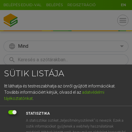
BELÉPÉS EDUID-VAL
BELÉPÉS
REGISZTRÁCIÓ
EN
menu
language
Mind
search
SÜTIK LISTÁJA
GR
KERESÉS
5
6
7
8
9
ö
ü
ó
Itt láthatja és testreszabhatja az önről gyűjtött információkat.
További információért kérjük, olvasd el az
adatvédelmi
r
t
z
u
i
o
p
ő
ú
MOLLAY ERZSÉBET, NAGY ROLAND
tájékoztatónkat
.
Holland−magyar szótár
g
h
j
k
l
é
á
ű
Ω
STATISZTIKA
v
b
n
m
,
.
-
AltGr
A statisztikai sütiket „teljesítménysütiknek” is nevezik. Ezek a
sütik információkat gyűjtenek a webhely használatának