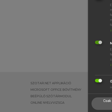
E
m
f
m
f
↓
M
E
f
s
↓
Ö
SZOTAR.NET APPLIKÁCIÓ
EGYÉNI FEL
H
MICROSOFT OFFICE BŐVÍTMÉNY
TANULÓKNA
BEÉPÜLŐ SZÓTÁRMODUL
OKTATÁSI I
Csak 
ONLINE NYELVVIZSGA
VÁLLALATI 