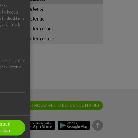
ához
ségek
detente
ják, hogy a
detentie
 hirdetőkkel is
egy harmadik
determinant
determinatie
nálatához, és a
öbbek között a
IRATKOZZ FEL HÍRLEVELÜNKRE!
 süti
adása