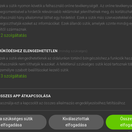
próbaverziójának elindítás
zek a sütik nyomon követik a felhasználó online tevékenységét. Az online tevékeny
BELÉPÉS
regisztrálok és
belépek
.
egismerésével a hirdetők relevánsabb reklámokat jeleníthetnek meg, és korlátozhat
elhasználó hány alkalommal láthat egy hirdetést. Ezek a sütik más szervezetekkel és
egoszthatják ezeket az információkat. Ezek állandó sütik, amelyek szinte mindig 
REGISZTRÁCIÓ
éltől származnak.
2
szolgáltatás
ŰKÖDÉSHEZ ELENGEDHETETLEN
(mindig szükséges)
zek a sütik elengedhetetlenek az oldalunkon történő böngészéshez,a funkciók hasz
elhasználók nem tilthatják le azokat. A feltétlenül szükséges sütik közé tartoznak t
zemélyre szabott beállításokat kezelő sütik.
3
szolgáltatás
SSZES APP ÁTKAPCSOLÁSA
HASZNÁLÓKNAK
SÚGÓ
asználja ezt a kapcsolót az összes alkalmazás engedélyezéséhez/letiltásához.
K
RÓLUNK
NTÉZMÉNYEKNEK
ELÉRHETŐSÉG
a szükséges sütik
Kiválasztottak
Összes
MEGOLDÁSOK
SÜTI BEÁLLÍTÁSOK
elfogadása
elfogadása
elfog