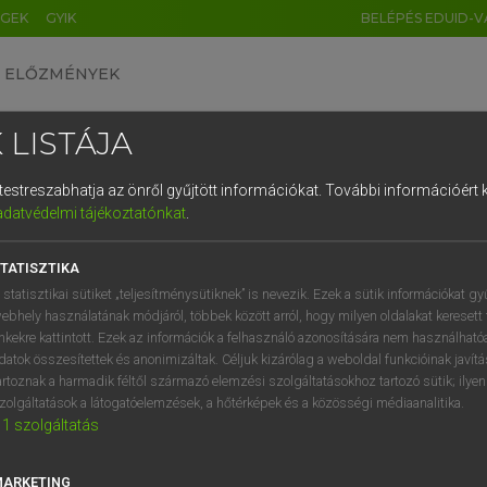
ÉGEK
GYIK
BELÉPÉS EDUID-V
ELŐZMÉNYEK
 LISTÁJA
és testreszabhatja az önről gyűjtött információkat.
További információért k
HU
DE
CN
FR
ES
IT
NL
RU
GR
adatvédelmi tájékoztatónkat
.
AY ERZSÉBET, NAGY ROLAND
1
2
3
4
5
6
7
8
9
and−magyar szótár
TATISZTIKA
q
w
e
r
t
z
u
i
 statisztikai sütiket „teljesítménysütiknek” is nevezik. Ezek a sütik információkat gy
ebhely használatának módjáról, többek között arról, hogy milyen oldalakat keresett 
a
s
d
f
g
h
j
k
l
é
inkekre kattintott. Ezek az információk a felhasználó azonosítására nem használható
datok összesítettek és anonimizáltak. Céljuk kizárólag a weboldal funkcióinak javít
í
y
x
c
v
b
n
m
,
.
artoznak a harmadik féltől származó elemzési szolgáltatásokhoz tartozó sütik; ilye
zolgáltatások a látogatóelemzések, a hőtérképek és a közösségi médiaanalitika.
VAN ELŐFIZETÉSED?
NINCS ELŐFIZETÉSED
1
szolgáltatás
előfizetésem a teljes szócikk
Nincs regisztrációm és előfiz
megtekintéséhez.
A szótár 2 órás, díjmente
MARKETING