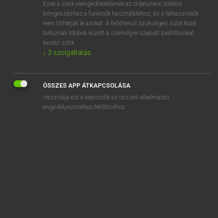
Ezek a sütik elengedhetetlenek az oldalunkon történő
böngészéshez,a funkciók használatához, és a felhasználók
nem tilthatják le azokat. A feltétlenül szükséges sütik közé
Mollay Erzsébet, Nagy Roland
tartoznak többek között a személyre szabott beállításokat
HOLLAND−MAGYAR SZÓTÁR
kezelő sütik.
↓
3
szolgáltatás
Kapcsolódó anyagok
denkvermogen
ÖSSZES APP ÁTKAPCSOLÁSA
denkwerk
Használja ezt a kapcsolót az összes alkalmazás
denkwijze
engedélyezéséhez/letiltásához.
dennen
dennenappel
dennenboom
dennenbos
dennenhout
dennennaald