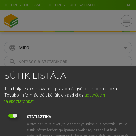
BELÉPÉS EDUID-VAL
BELÉPÉS
REGISZTRÁCIÓ
EN
menu
language
Mind
search
SÜTIK LISTÁJA
GR
KERESÉS
5
6
7
8
9
ö
ü
ó
Itt láthatja és testreszabhatja az önről gyűjtött információkat.
További információért kérjük, olvasd el az
adatvédelmi
r
t
z
u
i
o
p
ő
ú
MOLLAY ERZSÉBET, NAGY ROLAND
tájékoztatónkat
.
Holland−magyar szótár
g
h
j
k
l
é
á
ű
Ω
STATISZTIKA
v
b
n
m
,
.
-
AltGr
A statisztikai sütiket „teljesítménysütiknek” is nevezik. Ezek a
sütik információkat gyűjtenek a webhely használatának