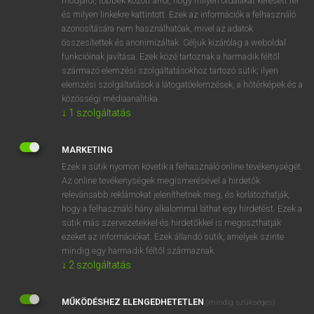
módjáról, többek között arról, hogy milyen oldalakat keresett fel
és milyen linkekre kattintott. Ezek az információk a felhasználó
VAN ELŐFIZETÉSED?
azonosítására nem használhatóak, mivel az adatok
összesítettek és anonimizáltak. Céljuk kizárólag a weboldal
Van előfizetésem a teljes szócikk megtekintéséhez.
funkcióinak javítása. Ezek közé tartoznak a harmadik féltől
származó elemzési szolgáltatásokhoz tartozó sütik; ilyen
BELÉPÉS
elemzési szolgáltatások a látogatóelemzések, a hőtérképek és a
közösségi médiaanalitika.
↓
1
szolgáltatás
MARKETING
Ezek a sütik nyomon követik a felhasználó online tevékenységét.
Az online tevékenységek megismerésével a hirdetők
NINCS ELŐFIZETÉSED?
relevánsabb reklámokat jeleníthetnek meg, és korlátozhatják,
Nincs regisztrációm és előfizetésem. A szótár 2 órás,
hogy a felhasználó hány alkalommal láthat egy hirdetést. Ezek a
díjmentes próbaverziójának elindításához regisztrálok és
sütik más szervezetekkel és hirdetőkkel is megoszthatják
belépek
.
ezeket az információkat. Ezek állandó sütik, amelyek szinte
mindig egy harmadik féltől származnak.
↓
2
szolgáltatás
REGISZTRÁCIÓ
MŰKÖDÉSHEZ ELENGEDHETETLEN
(mindig szükséges)