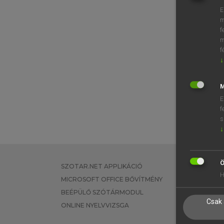
E
m
f
m
f
↓
M
E
f
s
↓
Ö
SZOTAR.NET APPLIKÁCIÓ
EGYÉNI FEL
H
MICROSOFT OFFICE BŐVÍTMÉNY
TANULÓKNA
BEÉPÜLŐ SZÓTÁRMODUL
OKTATÁSI I
Csak 
ONLINE NYELVVIZSGA
VÁLLALATI 