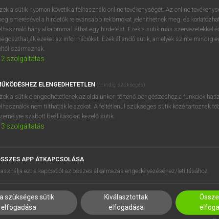
próbaverziójának elindítás
zek a sütik nyomon követik a felhasználó online tevékenységét. Az online tevékeny
BELÉPÉS
regisztrálok és
belépek
.
egismerésével a hirdetők relevánsabb reklámokat jeleníthetnek meg, és korlátozhat
elhasználó hány alkalommal láthat egy hirdetést. Ezek a sütik más szervezetekkel és
egoszthatják ezeket az információkat. Ezek állandó sütik, amelyek szinte mindig 
REGISZTRÁCIÓ
éltől származnak.
2
szolgáltatás
ŰKÖDÉSHEZ ELENGEDHETETLEN
(mindig szükséges)
zek a sütik elengedhetetlenek az oldalunkon történő böngészéshez,a funkciók hasz
elhasználók nem tilthatják le azokat. A feltétlenül szükséges sütik közé tartoznak t
zemélyre szabott beállításokat kezelő sütik.
3
szolgáltatás
SSZES APP ÁTKAPCSOLÁSA
HASZNÁLÓKNAK
SÚGÓ
asználja ezt a kapcsolót az összes alkalmazás engedélyezéséhez/letiltásához.
K
RÓLUNK
NTÉZMÉNYEKNEK
ELÉRHETŐSÉG
a szükséges sütik
Kiválasztottak
Összes
MEGOLDÁSOK
SÜTI BEÁLLÍTÁSOK
elfogadása
elfogadása
elfog