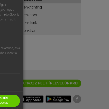
ához
ségek
denkrichting
ják, hogy a
denksport
 hirdetőkkel is
egy harmadik
denktank
denktrant
nálatához, és a
öbbek között a
IRATKOZZ FEL HÍRLEVELÜNKRE!
 süti
adása