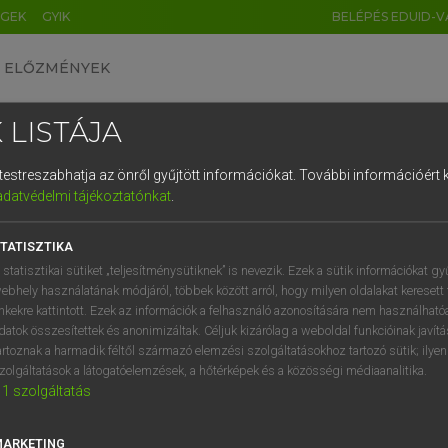
ÉGEK
GYIK
BELÉPÉS EDUID-V
ELŐZMÉNYEK
 LISTÁJA
és testreszabhatja az önről gyűjtött információkat.
További információért k
HU
DE
CN
FR
ES
IT
NL
RU
GR
adatvédelmi tájékoztatónkat
.
AY ERZSÉBET, NAGY ROLAND
1
2
3
4
5
6
7
8
9
and−magyar szótár
TATISZTIKA
q
w
e
r
t
z
u
i
 statisztikai sütiket „teljesítménysütiknek” is nevezik. Ezek a sütik információkat gy
ebhely használatának módjáról, többek között arról, hogy milyen oldalakat keresett 
a
s
d
f
g
h
j
k
l
é
inkekre kattintott. Ezek az információk a felhasználó azonosítására nem használható
datok összesítettek és anonimizáltak. Céljuk kizárólag a weboldal funkcióinak javít
í
y
x
c
v
b
n
m
,
.
artoznak a harmadik féltől származó elemzési szolgáltatásokhoz tartozó sütik; ilye
zolgáltatások a látogatóelemzések, a hőtérképek és a közösségi médiaanalitika.
VAN ELŐFIZETÉSED?
NINCS ELŐFIZETÉSED
1
szolgáltatás
előfizetésem a teljes szócikk
Nincs regisztrációm és előfiz
megtekintéséhez.
A szótár 2 órás, díjmente
MARKETING