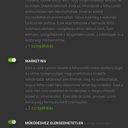
módjáról, többek között arról, hogy milyen oldalakat keresett fel
és milyen linkekre kattintott. Ezek az információk a felhasználó
VAN ELŐFIZETÉSED?
azonosítására nem használhatóak, mivel az adatok
összesítettek és anonimizáltak. Céljuk kizárólag a weboldal
Van előfizetésem a teljes szócikk megtekintéséhez.
funkcióinak javítása. Ezek közé tartoznak a harmadik féltől
származó elemzési szolgáltatásokhoz tartozó sütik; ilyen
BELÉPÉS
elemzési szolgáltatások a látogatóelemzések, a hőtérképek és a
közösségi médiaanalitika.
↓
1
szolgáltatás
MARKETING
Ezek a sütik nyomon követik a felhasználó online tevékenységét.
Az online tevékenységek megismerésével a hirdetők
NINCS ELŐFIZETÉSED?
relevánsabb reklámokat jeleníthetnek meg, és korlátozhatják,
Nincs regisztrációm és előfizetésem. A szótár 2 órás,
hogy a felhasználó hány alkalommal láthat egy hirdetést. Ezek a
díjmentes próbaverziójának elindításához regisztrálok és
sütik más szervezetekkel és hirdetőkkel is megoszthatják
belépek
.
ezeket az információkat. Ezek állandó sütik, amelyek szinte
mindig egy harmadik féltől származnak.
↓
2
szolgáltatás
REGISZTRÁCIÓ
MŰKÖDÉSHEZ ELENGEDHETETLEN
(mindig szükséges)