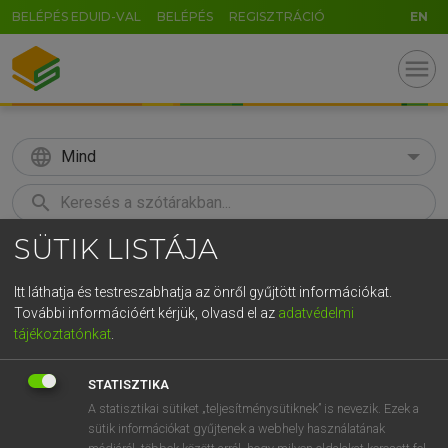
BELÉPÉS EDUID-VAL
BELÉPÉS
REGISZTRÁCIÓ
EN
menu
language
Mind
search
SÜTIK LISTÁJA
GR
KERESÉS
5
6
7
8
9
ö
ü
ó
Itt láthatja és testreszabhatja az önről gyűjtött információkat.
További információért kérjük, olvasd el az
adatvédelmi
r
t
z
u
i
o
p
ő
ú
MOLLAY ERZSÉBET, NAGY ROLAND
tájékoztatónkat
.
Holland−magyar szótár
g
h
j
k
l
é
á
ű
Ω
STATISZTIKA
v
b
n
m
,
.
-
AltGr
A statisztikai sütiket „teljesítménysütiknek” is nevezik. Ezek a
sütik információkat gyűjtenek a webhely használatának