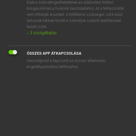
Ezek a sütik elengedhetetlenek az oldalunkon történő
böngészéshez,a funkciók használatához, és a felhasználók
nem tilthatják le azokat. A feltétlenül szükséges sütik közé
Mollay Erzsébet, Nagy Roland
tartoznak többek között a személyre szabott beállításokat
HOLLAND−MAGYAR SZÓTÁR
kezelő sütik.
↓
3
szolgáltatás
Kapcsolódó anyagok
denderend
ÖSSZES APP ÁTKAPCSOLÁSA
Denemarken
Használja ezt a kapcsolót az összes alkalmazás
denigrerend
engedélyezéséhez/letiltásához.
denim
denkbaar
denkbeeld
denkbeeldig
denken
denker