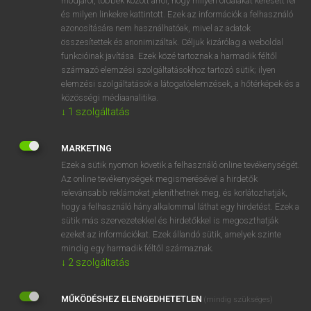
módjáról, többek között arról, hogy milyen oldalakat keresett fel
és milyen linkekre kattintott. Ezek az információk a felhasználó
VAN ELŐFIZETÉSED?
azonosítására nem használhatóak, mivel az adatok
összesítettek és anonimizáltak. Céljuk kizárólag a weboldal
Van előfizetésem a teljes szócikk megtekintéséhez.
funkcióinak javítása. Ezek közé tartoznak a harmadik féltől
származó elemzési szolgáltatásokhoz tartozó sütik; ilyen
BELÉPÉS
elemzési szolgáltatások a látogatóelemzések, a hőtérképek és a
közösségi médiaanalitika.
↓
1
szolgáltatás
MARKETING
Ezek a sütik nyomon követik a felhasználó online tevékenységét.
Az online tevékenységek megismerésével a hirdetők
NINCS ELŐFIZETÉSED?
relevánsabb reklámokat jeleníthetnek meg, és korlátozhatják,
Nincs regisztrációm és előfizetésem. A szótár 2 órás,
hogy a felhasználó hány alkalommal láthat egy hirdetést. Ezek a
díjmentes próbaverziójának elindításához regisztrálok és
sütik más szervezetekkel és hirdetőkkel is megoszthatják
belépek
.
ezeket az információkat. Ezek állandó sütik, amelyek szinte
mindig egy harmadik féltől származnak.
↓
2
szolgáltatás
REGISZTRÁCIÓ
MŰKÖDÉSHEZ ELENGEDHETETLEN
(mindig szükséges)