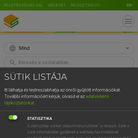
BELÉPÉS EDUID-VAL
BELÉPÉS
REGISZTRÁCIÓ
EN
menu
language
Mind
search
SÜTIK LISTÁJA
GR
KERESÉS
5
6
7
8
9
ö
ü
ó
Itt láthatja és testreszabhatja az önről gyűjtött információkat.
További információért kérjük, olvasd el az
adatvédelmi
r
t
z
u
i
o
p
ő
ú
MOLLAY ERZSÉBET, NAGY ROLAND
tájékoztatónkat
.
Holland−magyar szótár
g
h
j
k
l
é
á
ű
Ω
STATISZTIKA
v
b
n
m
,
.
-
AltGr
A statisztikai sütiket „teljesítménysütiknek” is nevezik. Ezek a
sütik információkat gyűjtenek a webhely használatának