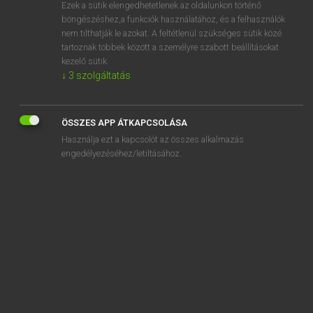
Ezek a sütik elengedhetetlenek az oldalunkon történő
böngészéshez,a funkciók használatához, és a felhasználók
nem tilthatják le azokat. A feltétlenül szükséges sütik közé
Mollay Erzsébet, Nagy Roland
tartoznak többek között a személyre szabott beállításokat
HOLLAND−MAGYAR SZÓTÁR
kezelő sütik.
↓
3
szolgáltatás
Kapcsolódó anyagok
deeg
ÖSSZES APP ÁTKAPCSOLÁSA
deegroller
Használja ezt a kapcsolót az összes alkalmazás
deegwaren
engedélyezéséhez/letiltásához.
deel
deelachtig
deelbaar
deelgebied
deelgemeente
deelgenoot