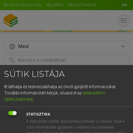
BELÉPÉS EDUID-VAL
BELÉPÉS
REGISZTRÁCIÓ
EN
menu
language
Mind
search
SÜTIK LISTÁJA
GR
KERESÉS
5
6
7
8
9
ö
ü
ó
Itt láthatja és testreszabhatja az önről gyűjtött információkat.
További információért kérjük, olvasd el az
adatvédelmi
r
t
z
u
i
o
p
ő
ú
MOLLAY ERZSÉBET, NAGY ROLAND
tájékoztatónkat
.
Holland−magyar szótár
g
h
j
k
l
é
á
ű
Ω
STATISZTIKA
v
b
n
m
,
.
-
AltGr
A statisztikai sütiket „teljesítménysütiknek” is nevezik. Ezek a
sütik információkat gyűjtenek a webhely használatának