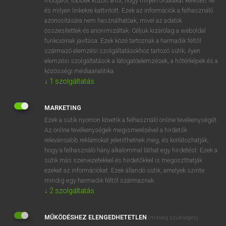
módjáról, többek között arról, hogy milyen oldalakat keresett fel
és milyen linkekre kattintott. Ezek az információk a felhasználó
VAN ELŐFIZETÉSED?
azonosítására nem használhatóak, mivel az adatok
összesítettek és anonimizáltak. Céljuk kizárólag a weboldal
Van előfizetésem a teljes szócikk megtekintéséhez.
funkcióinak javítása. Ezek közé tartoznak a harmadik féltől
származó elemzési szolgáltatásokhoz tartozó sütik; ilyen
BELÉPÉS
elemzési szolgáltatások a látogatóelemzések, a hőtérképek és a
közösségi médiaanalitika.
↓
1
szolgáltatás
MARKETING
Ezek a sütik nyomon követik a felhasználó online tevékenységét.
Az online tevékenységek megismerésével a hirdetők
NINCS ELŐFIZETÉSED?
relevánsabb reklámokat jeleníthetnek meg, és korlátozhatják,
Nincs regisztrációm és előfizetésem. A szótár 2 órás,
hogy a felhasználó hány alkalommal láthat egy hirdetést. Ezek a
díjmentes próbaverziójának elindításához regisztrálok és
sütik más szervezetekkel és hirdetőkkel is megoszthatják
belépek
.
ezeket az információkat. Ezek állandó sütik, amelyek szinte
mindig egy harmadik féltől származnak.
↓
2
szolgáltatás
REGISZTRÁCIÓ
MŰKÖDÉSHEZ ELENGEDHETETLEN
(mindig szükséges)