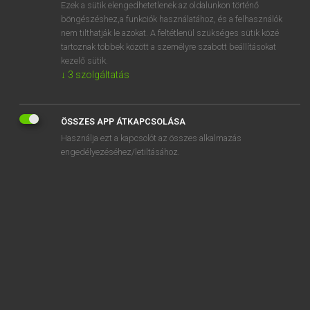
Ezek a sütik elengedhetetlenek az oldalunkon történő
böngészéshez,a funkciók használatához, és a felhasználók
nem tilthatják le azokat. A feltétlenül szükséges sütik közé
Mollay Erzsébet, Nagy Roland
tartoznak többek között a személyre szabott beállításokat
HOLLAND−MAGYAR SZÓTÁR
kezelő sütik.
↓
3
szolgáltatás
Kapcsolódó anyagok
cyclus
ÖSSZES APP ÁTKAPCSOLÁSA
cynicus
Használja ezt a kapcsolót az összes alkalmazás
cynisch
engedélyezéséhez/letiltásához.
cynisme
Cyprioot
Cypriotisch
Cypriotische
Cyprisch
Cyprus