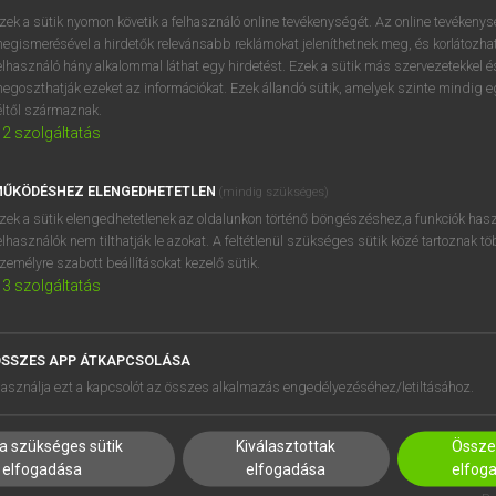
próbaverziójának elindítás
zek a sütik nyomon követik a felhasználó online tevékenységét. Az online tevékeny
BELÉPÉS
regisztrálok és
belépek
.
egismerésével a hirdetők relevánsabb reklámokat jeleníthetnek meg, és korlátozhat
elhasználó hány alkalommal láthat egy hirdetést. Ezek a sütik más szervezetekkel és
egoszthatják ezeket az információkat. Ezek állandó sütik, amelyek szinte mindig 
REGISZTRÁCIÓ
éltől származnak.
2
szolgáltatás
ŰKÖDÉSHEZ ELENGEDHETETLEN
(mindig szükséges)
zek a sütik elengedhetetlenek az oldalunkon történő böngészéshez,a funkciók hasz
elhasználók nem tilthatják le azokat. A feltétlenül szükséges sütik közé tartoznak t
zemélyre szabott beállításokat kezelő sütik.
3
szolgáltatás
SSZES APP ÁTKAPCSOLÁSA
HASZNÁLÓKNAK
SÚGÓ
asználja ezt a kapcsolót az összes alkalmazás engedélyezéséhez/letiltásához.
K
RÓLUNK
NTÉZMÉNYEKNEK
ELÉRHETŐSÉG
a szükséges sütik
Kiválasztottak
Összes
MEGOLDÁSOK
SÜTI BEÁLLÍTÁSOK
elfogadása
elfogadása
elfog