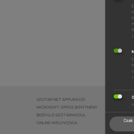
E
m
f
m
f
↓
M
E
f
s
↓
Ö
SZOTAR.NET APPLIKÁCIÓ
EGYÉNI FEL
H
MICROSOFT OFFICE BŐVÍTMÉNY
TANULÓKNA
BEÉPÜLŐ SZÓTÁRMODUL
OKTATÁSI I
Csak 
ONLINE NYELVVIZSGA
VÁLLALATI 