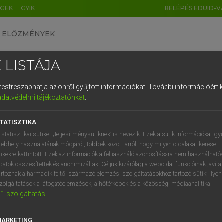
ÉGEK
GYIK
BELÉPÉS EDUID-V
ELŐZMÉNYEK
 LISTÁJA
és testreszabhatja az önről gyűjtött információkat.
További információért k
HU
DE
CN
FR
ES
IT
NL
RU
GR
adatvédelmi tájékoztatónkat
.
AY ERZSÉBET, NAGY ROLAND
1
2
3
4
5
6
7
8
9
and−magyar szótár
TATISZTIKA
q
w
e
r
t
z
u
i
 statisztikai sütiket „teljesítménysütiknek” is nevezik. Ezek a sütik információkat gy
ebhely használatának módjáról, többek között arról, hogy milyen oldalakat keresett 
a
s
d
f
g
h
j
k
l
é
inkekre kattintott. Ezek az információk a felhasználó azonosítására nem használható
datok összesítettek és anonimizáltak. Céljuk kizárólag a weboldal funkcióinak javít
í
y
x
c
v
b
n
m
,
.
artoznak a harmadik féltől származó elemzési szolgáltatásokhoz tartozó sütik; ilye
zolgáltatások a látogatóelemzések, a hőtérképek és a közösségi médiaanalitika.
VAN ELŐFIZETÉSED?
NINCS ELŐFIZETÉSED
1
szolgáltatás
előfizetésem a teljes szócikk
Nincs regisztrációm és előfiz
megtekintéséhez.
A szótár 2 órás, díjmente
MARKETING