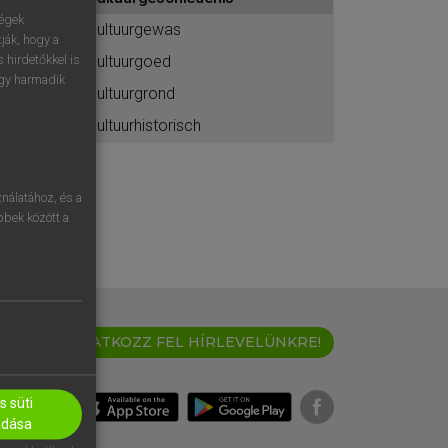
ához
ségek
cultuurgewas
ják, hogy a
cultuurgoed
 hirdetőkkel is
egy harmadik
cultuurgrond
cultuurhistorisch
nálatához, és a
öbbek között a
IRATKOZZ FEL HÍRLEVELÜNKRE!
 süti
adása