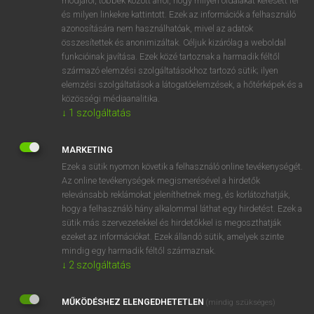
módjáról, többek között arról, hogy milyen oldalakat keresett fel
és milyen linkekre kattintott. Ezek az információk a felhasználó
VAN ELŐFIZETÉSED?
azonosítására nem használhatóak, mivel az adatok
összesítettek és anonimizáltak. Céljuk kizárólag a weboldal
Van előfizetésem a teljes szócikk megtekintéséhez.
funkcióinak javítása. Ezek közé tartoznak a harmadik féltől
származó elemzési szolgáltatásokhoz tartozó sütik; ilyen
BELÉPÉS
elemzési szolgáltatások a látogatóelemzések, a hőtérképek és a
közösségi médiaanalitika.
↓
1
szolgáltatás
MARKETING
Ezek a sütik nyomon követik a felhasználó online tevékenységét.
Az online tevékenységek megismerésével a hirdetők
NINCS ELŐFIZETÉSED?
relevánsabb reklámokat jeleníthetnek meg, és korlátozhatják,
Nincs regisztrációm és előfizetésem. A szótár 2 órás,
hogy a felhasználó hány alkalommal láthat egy hirdetést. Ezek a
díjmentes próbaverziójának elindításához regisztrálok és
sütik más szervezetekkel és hirdetőkkel is megoszthatják
belépek
.
ezeket az információkat. Ezek állandó sütik, amelyek szinte
mindig egy harmadik féltől származnak.
↓
2
szolgáltatás
REGISZTRÁCIÓ
MŰKÖDÉSHEZ ELENGEDHETETLEN
(mindig szükséges)