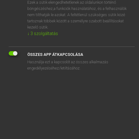
Ezek a sütik elengedhetetlenek az oldalunkon történő
böngészéshez,a funkciók használatához, és a felhasználók
nem tilthatják le azokat. A feltétlenül szükséges sütik közé
Mollay Erzsébet, Nagy Roland
tartoznak többek között a személyre szabott beállításokat
HOLLAND−MAGYAR SZÓTÁR
kezelő sütik.
↓
3
szolgáltatás
Kapcsolódó anyagok
Cubaans
ÖSSZES APP ÁTKAPCSOLÁSA
Cubaanse
Használja ezt a kapcsolót az összes alkalmazás
culinair
engedélyezéséhez/letiltásához.
culminatie
culmineren
cultisch
cultivator
cultiveren
cultureel