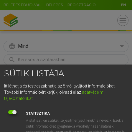
BELÉPÉS EDUID-VAL
BELÉPÉS
REGISZTRÁCIÓ
EN
menu
language
Mind
search
SÜTIK LISTÁJA
GR
KERESÉS
5
6
7
8
9
ö
ü
ó
Itt láthatja és testreszabhatja az önről gyűjtött információkat.
További információért kérjük, olvasd el az
adatvédelmi
r
t
z
u
i
o
p
ő
ú
MOLLAY ERZSÉBET, NAGY ROLAND
tájékoztatónkat
.
Holland−magyar szótár
g
h
j
k
l
é
á
ű
Ω
STATISZTIKA
v
b
n
m
,
.
-
AltGr
A statisztikai sütiket „teljesítménysütiknek” is nevezik. Ezek a
sütik információkat gyűjtenek a webhely használatának