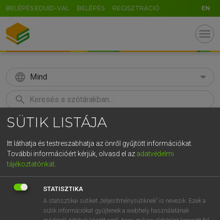
BELÉPÉS EDUID-VAL
BELÉPÉS
REGISZTRÁCIÓ
EN
menu
language
Mind
search
SÜTIK LISTÁJA
GR
KERESÉS
5
6
7
8
9
ö
ü
ó
Itt láthatja és testreszabhatja az önről gyűjtött információkat.
További információért kérjük, olvasd el az
adatvédelmi
r
t
z
u
i
o
p
ő
ú
MOLLAY ERZSÉBET, NAGY ROLAND
tájékoztatónkat
.
Holland−magyar szótár
g
h
j
k
l
é
á
ű
Ω
STATISZTIKA
v
b
n
m
,
.
-
AltGr
A statisztikai sütiket „teljesítménysütiknek” is nevezik. Ezek a
sütik információkat gyűjtenek a webhely használatának