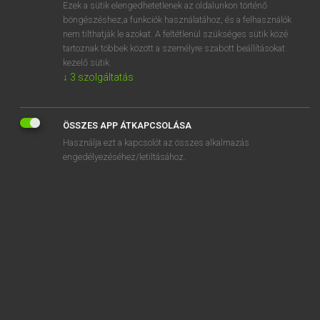
Ezek a sütik elengedhetetlenek az oldalunkon történő
böngészéshez,a funkciók használatához, és a felhasználók
nem tilthatják le azokat. A feltétlenül szükséges sütik közé
Mollay Erzsébet, Nagy Roland
tartoznak többek között a személyre szabott beállításokat
HOLLAND−MAGYAR SZÓTÁR
kezelő sütik.
↓
3
szolgáltatás
Kapcsolódó anyagok
constitutie
ÖSSZES APP ÁTKAPCSOLÁSA
constitutioneel
Használja ezt a kapcsolót az összes alkalmazás
constructeur
engedélyezéséhez/letiltásához.
constructie
constructief
constructiefout
construeren
consul
consulaat