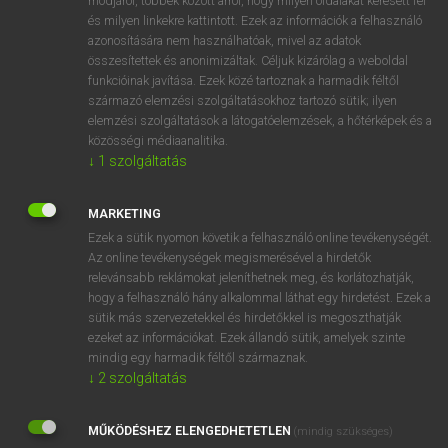
módjáról, többek között arról, hogy milyen oldalakat keresett fel
és milyen linkekre kattintott. Ezek az információk a felhasználó
VAN ELŐFIZETÉSED?
azonosítására nem használhatóak, mivel az adatok
összesítettek és anonimizáltak. Céljuk kizárólag a weboldal
Van előfizetésem a teljes szócikk megtekintéséhez.
funkcióinak javítása. Ezek közé tartoznak a harmadik féltől
származó elemzési szolgáltatásokhoz tartozó sütik; ilyen
BELÉPÉS
elemzési szolgáltatások a látogatóelemzések, a hőtérképek és a
közösségi médiaanalitika.
↓
1
szolgáltatás
MARKETING
Ezek a sütik nyomon követik a felhasználó online tevékenységét.
Az online tevékenységek megismerésével a hirdetők
NINCS ELŐFIZETÉSED?
relevánsabb reklámokat jeleníthetnek meg, és korlátozhatják,
Nincs regisztrációm és előfizetésem. A szótár 2 órás,
hogy a felhasználó hány alkalommal láthat egy hirdetést. Ezek a
díjmentes próbaverziójának elindításához regisztrálok és
sütik más szervezetekkel és hirdetőkkel is megoszthatják
belépek
.
ezeket az információkat. Ezek állandó sütik, amelyek szinte
mindig egy harmadik féltől származnak.
↓
2
szolgáltatás
REGISZTRÁCIÓ
MŰKÖDÉSHEZ ELENGEDHETETLEN
(mindig szükséges)