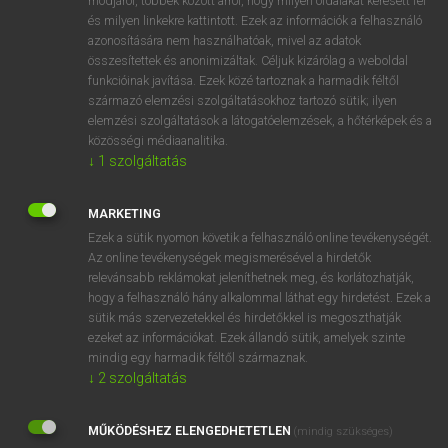
módjáról, többek között arról, hogy milyen oldalakat keresett fel
és milyen linkekre kattintott. Ezek az információk a felhasználó
VAN ELŐFIZETÉSED?
azonosítására nem használhatóak, mivel az adatok
összesítettek és anonimizáltak. Céljuk kizárólag a weboldal
Van előfizetésem a teljes szócikk megtekintéséhez.
funkcióinak javítása. Ezek közé tartoznak a harmadik féltől
származó elemzési szolgáltatásokhoz tartozó sütik; ilyen
BELÉPÉS
elemzési szolgáltatások a látogatóelemzések, a hőtérképek és a
közösségi médiaanalitika.
↓
1
szolgáltatás
MARKETING
Ezek a sütik nyomon követik a felhasználó online tevékenységét.
Az online tevékenységek megismerésével a hirdetők
NINCS ELŐFIZETÉSED?
relevánsabb reklámokat jeleníthetnek meg, és korlátozhatják,
Nincs regisztrációm és előfizetésem. A szótár 2 órás,
hogy a felhasználó hány alkalommal láthat egy hirdetést. Ezek a
díjmentes próbaverziójának elindításához regisztrálok és
sütik más szervezetekkel és hirdetőkkel is megoszthatják
belépek
.
ezeket az információkat. Ezek állandó sütik, amelyek szinte
mindig egy harmadik féltől származnak.
↓
2
szolgáltatás
REGISZTRÁCIÓ
MŰKÖDÉSHEZ ELENGEDHETETLEN
(mindig szükséges)