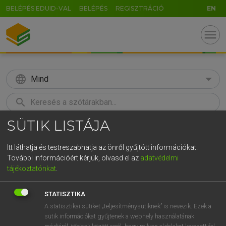
BELÉPÉS EDUID-VAL
BELÉPÉS
REGISZTRÁCIÓ
EN
menu
language
Mind
search
SÜTIK LISTÁJA
GR
KERESÉS
5
6
7
8
9
ö
ü
ó
Itt láthatja és testreszabhatja az önről gyűjtött információkat.
További információért kérjük, olvasd el az
adatvédelmi
r
t
z
u
i
o
p
ő
ú
MOLLAY ERZSÉBET, NAGY ROLAND
tájékoztatónkat
.
Holland−magyar szótár
g
h
j
k
l
é
á
ű
Ω
STATISZTIKA
v
b
n
m
,
.
-
AltGr
A statisztikai sütiket „teljesítménysütiknek” is nevezik. Ezek a
sütik információkat gyűjtenek a webhely használatának