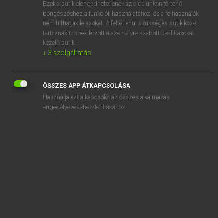
Ezek a sütik elengedhetetlenek az oldalunkon történő
böngészéshez,a funkciók használatához, és a felhasználók
nem tilthatják le azokat. A feltétlenül szükséges sütik közé
Mollay Erzsébet, Nagy Roland
tartoznak többek között a személyre szabott beállításokat
HOLLAND−MAGYAR SZÓTÁR
kezelő sütik.
↓
3
szolgáltatás
Kapcsolódó anyagok
conduitestaat
ÖSSZES APP ÁTKAPCSOLÁSA
confectie
Használja ezt a kapcsolót az összes alkalmazás
confectiekleding
engedélyezéséhez/letiltásához.
confederatie
conference
conferencier
conferentie
conferentietafel
confereren