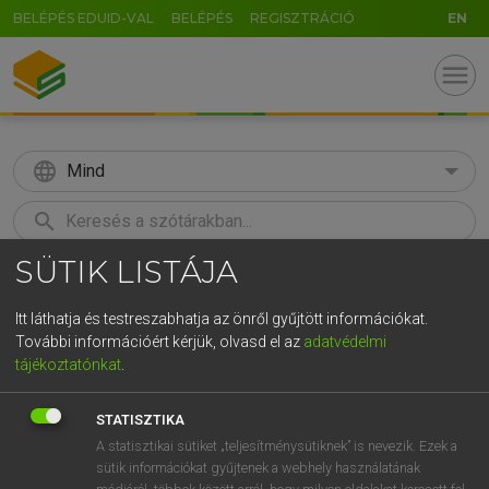
BELÉPÉS EDUID-VAL
BELÉPÉS
REGISZTRÁCIÓ
EN
menu
language
Mind
search
SÜTIK LISTÁJA
GR
KERESÉS
5
6
7
8
9
ö
ü
ó
Itt láthatja és testreszabhatja az önről gyűjtött információkat.
További információért kérjük, olvasd el az
adatvédelmi
r
t
z
u
i
o
p
ő
ú
MOLLAY ERZSÉBET, NAGY ROLAND
tájékoztatónkat
.
Holland−magyar szótár
g
h
j
k
l
é
á
ű
Ω
STATISZTIKA
v
b
n
m
,
.
-
AltGr
A statisztikai sütiket „teljesítménysütiknek” is nevezik. Ezek a
sütik információkat gyűjtenek a webhely használatának