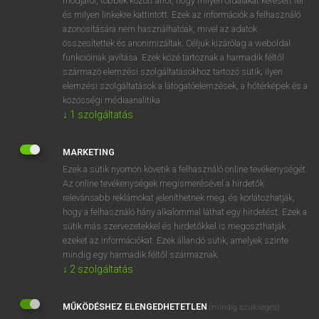
módjáról, többek között arról, hogy milyen oldalakat keresett fel
és milyen linkekre kattintott. Ezek az információk a felhasználó
VAN ELŐFIZETÉSED?
azonosítására nem használhatóak, mivel az adatok
összesítettek és anonimizáltak. Céljuk kizárólag a weboldal
Van előfizetésem a teljes szócikk megtekintéséhez.
funkcióinak javítása. Ezek közé tartoznak a harmadik féltől
származó elemzési szolgáltatásokhoz tartozó sütik; ilyen
BELÉPÉS
elemzési szolgáltatások a látogatóelemzések, a hőtérképek és a
közösségi médiaanalitika.
↓
1
szolgáltatás
MARKETING
Ezek a sütik nyomon követik a felhasználó online tevékenységét.
Az online tevékenységek megismerésével a hirdetők
NINCS ELŐFIZETÉSED?
relevánsabb reklámokat jeleníthetnek meg, és korlátozhatják,
Nincs regisztrációm és előfizetésem. A szótár 2 órás,
hogy a felhasználó hány alkalommal láthat egy hirdetést. Ezek a
díjmentes próbaverziójának elindításához regisztrálok és
sütik más szervezetekkel és hirdetőkkel is megoszthatják
belépek
.
ezeket az információkat. Ezek állandó sütik, amelyek szinte
mindig egy harmadik féltől származnak.
↓
2
szolgáltatás
REGISZTRÁCIÓ
MŰKÖDÉSHEZ ELENGEDHETETLEN
(mindig szükséges)