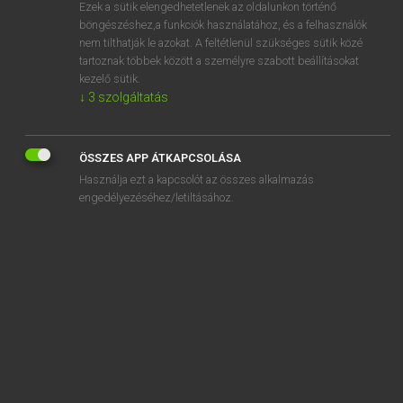
Ezek a sütik elengedhetetlenek az oldalunkon történő
böngészéshez,a funkciók használatához, és a felhasználók
nem tilthatják le azokat. A feltétlenül szükséges sütik közé
Mollay Erzsébet, Nagy Roland
tartoznak többek között a személyre szabott beállításokat
HOLLAND−MAGYAR SZÓTÁR
kezelő sütik.
↓
3
szolgáltatás
Kapcsolódó anyagok
cijferslot
ÖSSZES APP ÁTKAPCSOLÁSA
cilinder
Használja ezt a kapcsolót az összes alkalmazás
cilinderkop
engedélyezéséhez/letiltásához.
cilinderslot
cilindervormig
cimbaal
cimbalist
cineast
cinefiel