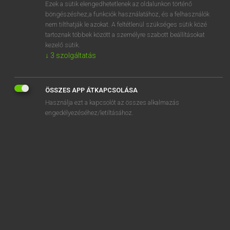
Ezek a sütik elengedhetetlenek az oldalunkon történő
böngészéshez,a funkciók használatához, és a felhasználók
nem tilthatják le azokat. A feltétlenül szükséges sütik közé
Mollay Erzsébet, Nagy Roland
tartoznak többek között a személyre szabott beállításokat
HOLLAND−MAGYAR SZÓTÁR
kezelő sütik.
↓
3
szolgáltatás
Kapcsolódó anyagok
chimpansee
ÖSSZES APP ÁTKAPCSOLÁSA
China
Használja ezt a kapcsolót az összes alkalmazás
Chinees
engedélyezéséhez/letiltásához.
Chineesje
chinezen
chip
chipkaart
chips
chiropracticus