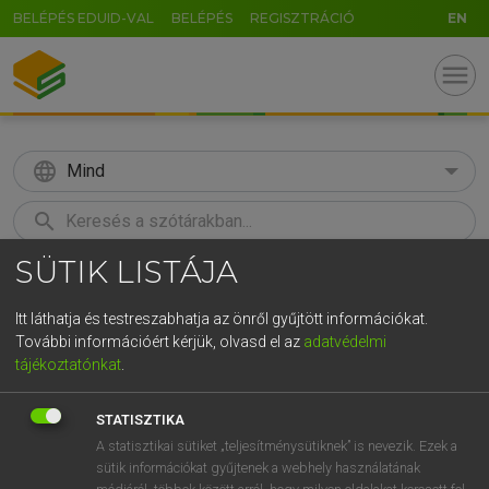
BELÉPÉS EDUID-VAL
BELÉPÉS
REGISZTRÁCIÓ
EN
menu
language
Mind
search
SÜTIK LISTÁJA
GR
KERESÉS
5
6
7
8
9
ö
ü
ó
Itt láthatja és testreszabhatja az önről gyűjtött információkat.
További információért kérjük, olvasd el az
adatvédelmi
r
t
z
u
i
o
p
ő
ú
MOLLAY ERZSÉBET, NAGY ROLAND
tájékoztatónkat
.
Holland−magyar szótár
g
h
j
k
l
é
á
ű
Ω
STATISZTIKA
v
b
n
m
,
.
-
AltGr
A statisztikai sütiket „teljesítménysütiknek” is nevezik. Ezek a
sütik információkat gyűjtenek a webhely használatának