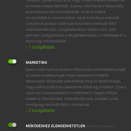
módjáról, többek között arról, hogy milyen oldalakat keresett fel
és milyen linkekre kattintott. Ezek az információk a felhasználó
VAN ELŐFIZETÉSED?
azonosítására nem használhatóak, mivel az adatok
összesítettek és anonimizáltak. Céljuk kizárólag a weboldal
Van előfizetésem a teljes szócikk megtekintéséhez.
funkcióinak javítása. Ezek közé tartoznak a harmadik féltől
származó elemzési szolgáltatásokhoz tartozó sütik; ilyen
BELÉPÉS
elemzési szolgáltatások a látogatóelemzések, a hőtérképek és a
közösségi médiaanalitika.
↓
1
szolgáltatás
MARKETING
Ezek a sütik nyomon követik a felhasználó online tevékenységét.
Az online tevékenységek megismerésével a hirdetők
NINCS ELŐFIZETÉSED?
relevánsabb reklámokat jeleníthetnek meg, és korlátozhatják,
Nincs regisztrációm és előfizetésem. A szótár 2 órás,
hogy a felhasználó hány alkalommal láthat egy hirdetést. Ezek a
díjmentes próbaverziójának elindításához regisztrálok és
sütik más szervezetekkel és hirdetőkkel is megoszthatják
belépek
.
ezeket az információkat. Ezek állandó sütik, amelyek szinte
mindig egy harmadik féltől származnak.
↓
2
szolgáltatás
REGISZTRÁCIÓ
MŰKÖDÉSHEZ ELENGEDHETETLEN
(mindig szükséges)