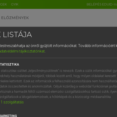
ÉGEK
GYIK
BELÉPÉS EDUID-V
ELŐZMÉNYEK
 LISTÁJA
és testreszabhatja az önről gyűjtött információkat.
További információért k
HU
DE
CN
FR
ES
IT
NL
RU
GR
adatvédelmi tájékoztatónkat
.
AY ERZSÉBET, NAGY ROLAND
1
2
3
4
5
6
7
8
9
and−magyar szótár
TATISZTIKA
q
w
e
r
t
z
u
i
 statisztikai sütiket „teljesítménysütiknek” is nevezik. Ezek a sütik információkat gy
ebhely használatának módjáról, többek között arról, hogy milyen oldalakat keresett 
a
s
d
f
g
h
j
k
l
é
inkekre kattintott. Ezek az információk a felhasználó azonosítására nem használható
datok összesítettek és anonimizáltak. Céljuk kizárólag a weboldal funkcióinak javít
í
y
x
c
v
b
n
m
,
.
artoznak a harmadik féltől származó elemzési szolgáltatásokhoz tartozó sütik; ilye
zolgáltatások a látogatóelemzések, a hőtérképek és a közösségi médiaanalitika.
VAN ELŐFIZETÉSED?
NINCS ELŐFIZETÉSED
1
szolgáltatás
előfizetésem a teljes szócikk
Nincs regisztrációm és előfiz
megtekintéséhez.
A szótár 2 órás, díjmente
MARKETING