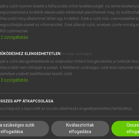
próbaverziójának elindítás
zek a sütik nyomon követik a felhasználó online tevékenységét. Az online tevékeny
BELÉPÉS
regisztrálok és
belépek
.
egismerésével a hirdetők relevánsabb reklámokat jeleníthetnek meg, és korlátozhat
elhasználó hány alkalommal láthat egy hirdetést. Ezek a sütik más szervezetekkel és
egoszthatják ezeket az információkat. Ezek állandó sütik, amelyek szinte mindig 
REGISZTRÁCIÓ
éltől származnak.
2
szolgáltatás
ŰKÖDÉSHEZ ELENGEDHETETLEN
(mindig szükséges)
zek a sütik elengedhetetlenek az oldalunkon történő böngészéshez,a funkciók hasz
elhasználók nem tilthatják le azokat. A feltétlenül szükséges sütik közé tartoznak t
zemélyre szabott beállításokat kezelő sütik.
3
szolgáltatás
SSZES APP ÁTKAPCSOLÁSA
HASZNÁLÓKNAK
SÚGÓ
asználja ezt a kapcsolót az összes alkalmazás engedélyezéséhez/letiltásához.
K
RÓLUNK
NTÉZMÉNYEKNEK
ELÉRHETŐSÉG
a szükséges sütik
Kiválasztottak
Összes
MEGOLDÁSOK
SÜTI BEÁLLÍTÁSOK
elfogadása
elfogadása
elfog