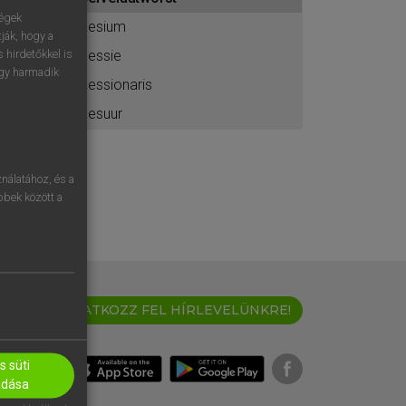
ához
ségek
cesium
ják, hogy a
cessie
 hirdetőkkel is
egy harmadik
cessionaris
cesuur
nálatához, és a
öbbek között a
IRATKOZZ FEL HÍRLEVELÜNKRE!
 süti
adása