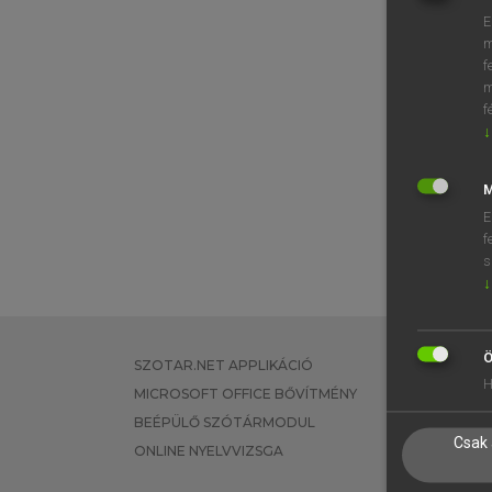
E
m
f
m
f
↓
M
E
f
s
↓
Ö
SZOTAR.NET APPLIKÁCIÓ
EGYÉNI FEL
H
MICROSOFT OFFICE BŐVÍTMÉNY
TANULÓKNA
BEÉPÜLŐ SZÓTÁRMODUL
OKTATÁSI I
Csak 
ONLINE NYELVVIZSGA
VÁLLALATI 