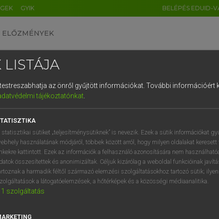
ÉGEK
GYIK
BELÉPÉS EDUID-V
ELŐZMÉNYEK
 LISTÁJA
és testreszabhatja az önről gyűjtött információkat.
További információért k
HU
DE
CN
FR
ES
IT
NL
RU
GR
adatvédelmi tájékoztatónkat
.
AY ERZSÉBET, NAGY ROLAND
1
2
3
4
5
6
7
8
9
and−magyar szótár
TATISZTIKA
q
w
e
r
t
z
u
i
 statisztikai sütiket „teljesítménysütiknek” is nevezik. Ezek a sütik információkat gy
ebhely használatának módjáról, többek között arról, hogy milyen oldalakat keresett 
a
s
d
f
g
h
j
k
l
é
inkekre kattintott. Ezek az információk a felhasználó azonosítására nem használható
datok összesítettek és anonimizáltak. Céljuk kizárólag a weboldal funkcióinak javít
í
y
x
c
v
b
n
m
,
.
artoznak a harmadik féltől származó elemzési szolgáltatásokhoz tartozó sütik; ilye
zolgáltatások a látogatóelemzések, a hőtérképek és a közösségi médiaanalitika.
VAN ELŐFIZETÉSED?
NINCS ELŐFIZETÉSED
1
szolgáltatás
előfizetésem a teljes szócikk
Nincs regisztrációm és előfiz
megtekintéséhez.
A szótár 2 órás, díjmente
MARKETING