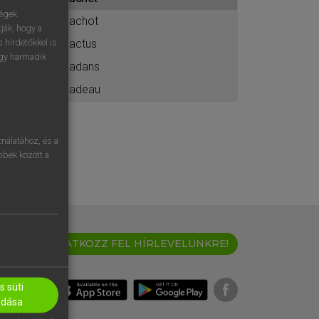
ához
ségek
cachot
ják, hogy a
cactus
 hirdetőkkel is
egy harmadik
cadans
cadeau
nálatához, és a
öbbek között a
IRATKOZZ FEL HÍRLEVELÜNKRE!
 süti
adása