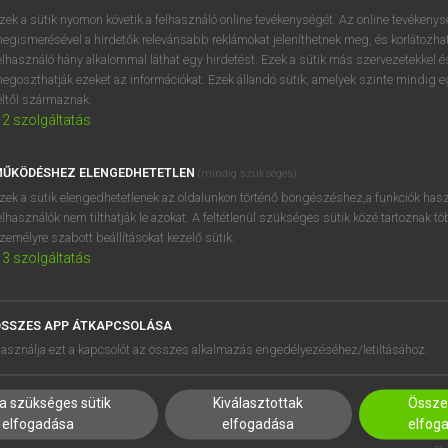
próbaverziójának elindítás
zek a sütik nyomon követik a felhasználó online tevékenységét. Az online tevékeny
BELÉPÉS
regisztrálok és
belépek
.
egismerésével a hirdetők relevánsabb reklámokat jeleníthetnek meg, és korlátozhat
elhasználó hány alkalommal láthat egy hirdetést. Ezek a sütik más szervezetekkel és
egoszthatják ezeket az információkat. Ezek állandó sütik, amelyek szinte mindig 
REGISZTRÁCIÓ
éltől származnak.
2
szolgáltatás
ŰKÖDÉSHEZ ELENGEDHETETLEN
(mindig szükséges)
zek a sütik elengedhetetlenek az oldalunkon történő böngészéshez,a funkciók hasz
elhasználók nem tilthatják le azokat. A feltétlenül szükséges sütik közé tartoznak t
zemélyre szabott beállításokat kezelő sütik.
3
szolgáltatás
SSZES APP ÁTKAPCSOLÁSA
HASZNÁLÓKNAK
SÚGÓ
asználja ezt a kapcsolót az összes alkalmazás engedélyezéséhez/letiltásához.
K
RÓLUNK
NTÉZMÉNYEKNEK
ELÉRHETŐSÉG
a szükséges sütik
Kiválasztottak
Összes
MEGOLDÁSOK
SÜTI BEÁLLÍTÁSOK
elfogadása
elfogadása
elfog