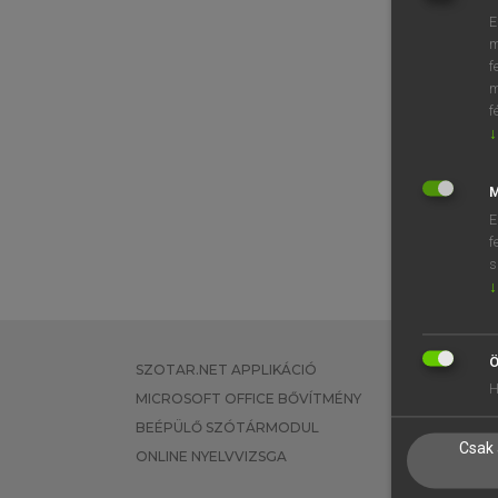
E
m
f
m
f
↓
M
E
f
s
↓
Ö
SZOTAR.NET APPLIKÁCIÓ
EGYÉNI FEL
H
MICROSOFT OFFICE BŐVÍTMÉNY
TANULÓKNA
BEÉPÜLŐ SZÓTÁRMODUL
OKTATÁSI I
Csak 
ONLINE NYELVVIZSGA
VÁLLALATI 