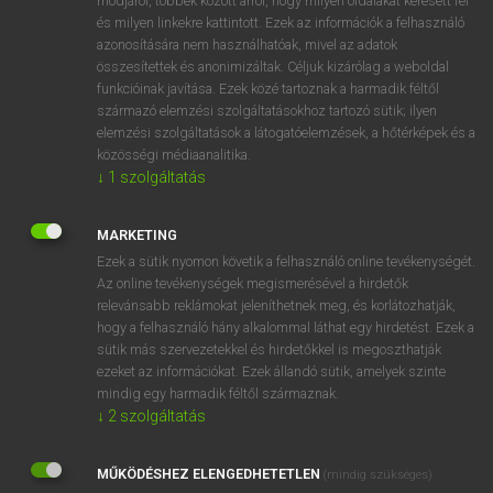
módjáról, többek között arról, hogy milyen oldalakat keresett fel
és milyen linkekre kattintott. Ezek az információk a felhasználó
VAN ELŐFIZETÉSED?
azonosítására nem használhatóak, mivel az adatok
összesítettek és anonimizáltak. Céljuk kizárólag a weboldal
Van előfizetésem a teljes szócikk megtekintéséhez.
funkcióinak javítása. Ezek közé tartoznak a harmadik féltől
származó elemzési szolgáltatásokhoz tartozó sütik; ilyen
BELÉPÉS
elemzési szolgáltatások a látogatóelemzések, a hőtérképek és a
közösségi médiaanalitika.
↓
1
szolgáltatás
MARKETING
Ezek a sütik nyomon követik a felhasználó online tevékenységét.
Az online tevékenységek megismerésével a hirdetők
NINCS ELŐFIZETÉSED?
relevánsabb reklámokat jeleníthetnek meg, és korlátozhatják,
Nincs regisztrációm és előfizetésem. A szótár 2 órás,
hogy a felhasználó hány alkalommal láthat egy hirdetést. Ezek a
díjmentes próbaverziójának elindításához regisztrálok és
sütik más szervezetekkel és hirdetőkkel is megoszthatják
belépek
.
ezeket az információkat. Ezek állandó sütik, amelyek szinte
mindig egy harmadik féltől származnak.
↓
2
szolgáltatás
REGISZTRÁCIÓ
MŰKÖDÉSHEZ ELENGEDHETETLEN
(mindig szükséges)