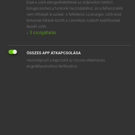
Ezek a sütik elengedhetetlenek az oldalunkon történő
böngészéshez,a funkciók használatához, és a felhasználók
nem tilthatják le azokat. A feltétlenül szükséges sütik közé
Mollay Erzsébet, Nagy Roland
tartoznak többek között a személyre szabott beállításokat
HOLLAND−MAGYAR SZÓTÁR
kezelő sütik.
↓
3
szolgáltatás
Kapcsolódó anyagok
Braziliaanse
ÖSSZES APP ÁTKAPCSOLÁSA
Brazilië
Használja ezt a kapcsolót az összes alkalmazás
breed
engedélyezéséhez/letiltásához.
breedgeschouderd
breedsprakig
breedte
breedtecirkel
breedtegraad
breeduit