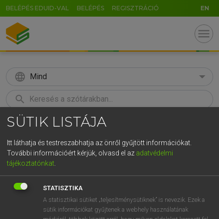
BELÉPÉS EDUID-VAL
BELÉPÉS
REGISZTRÁCIÓ
EN
menu
language
Mind
search
SÜTIK LISTÁJA
GR
KERESÉS
5
6
7
8
9
ö
ü
ó
Itt láthatja és testreszabhatja az önről gyűjtött információkat.
További információért kérjük, olvasd el az
adatvédelmi
r
t
z
u
i
o
p
ő
ú
MOLLAY ERZSÉBET, NAGY ROLAND
tájékoztatónkat
.
Holland−magyar szótár
g
h
j
k
l
é
á
ű
Ω
STATISZTIKA
v
b
n
m
,
.
-
AltGr
A statisztikai sütiket „teljesítménysütiknek” is nevezik. Ezek a
sütik információkat gyűjtenek a webhely használatának