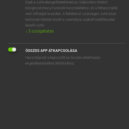
Ezek a sütik elengedhetetlenek az oldalunkon történő
böngészéshez,a funkciók használatához, és a felhasználók
nem tilthatják le azokat. A feltétlenül szükséges sütik közé
Mollay Erzsébet, Nagy Roland
tartoznak többek között a személyre szabott beállításokat
HOLLAND−MAGYAR SZÓTÁR
kezelő sütik.
↓
3
szolgáltatás
Kapcsolódó anyagok
brassen
ÖSSZES APP ÁTKAPCSOLÁSA
bravo
Használja ezt a kapcsolót az összes alkalmazás
bravoure
engedélyezéséhez/letiltásához.
Braziliaan
Braziliaans
Braziliaanse
Brazilië
breed
breedgeschouderd