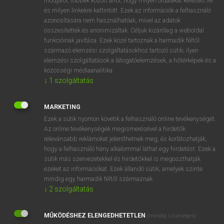
módjáról, többek között arról, hogy milyen oldalakat keresett fel
és milyen linkekre kattintott. Ezek az információk a felhasználó
VAN ELŐFIZETÉSED?
azonosítására nem használhatóak, mivel az adatok
összesítettek és anonimizáltak. Céljuk kizárólag a weboldal
Van előfizetésem a teljes szócikk megtekintéséhez.
funkcióinak javítása. Ezek közé tartoznak a harmadik féltől
származó elemzési szolgáltatásokhoz tartozó sütik; ilyen
BELÉPÉS
elemzési szolgáltatások a látogatóelemzések, a hőtérképek és a
közösségi médiaanalitika.
↓
1
szolgáltatás
MARKETING
Ezek a sütik nyomon követik a felhasználó online tevékenységét.
Az online tevékenységek megismerésével a hirdetők
NINCS ELŐFIZETÉSED?
relevánsabb reklámokat jeleníthetnek meg, és korlátozhatják,
Nincs regisztrációm és előfizetésem. A szótár 2 órás,
hogy a felhasználó hány alkalommal láthat egy hirdetést. Ezek a
díjmentes próbaverziójának elindításához regisztrálok és
sütik más szervezetekkel és hirdetőkkel is megoszthatják
belépek
.
ezeket az információkat. Ezek állandó sütik, amelyek szinte
mindig egy harmadik féltől származnak.
↓
2
szolgáltatás
REGISZTRÁCIÓ
MŰKÖDÉSHEZ ELENGEDHETETLEN
(mindig szükséges)