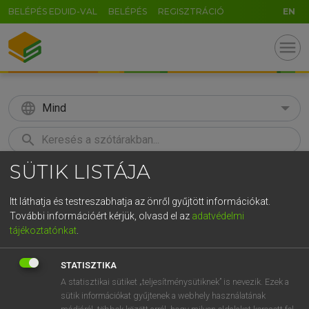
BELÉPÉS EDUID-VAL
BELÉPÉS
REGISZTRÁCIÓ
EN
menu
language
Mind
search
SÜTIK LISTÁJA
GR
KERESÉS
5
6
7
8
9
ö
ü
ó
Itt láthatja és testreszabhatja az önről gyűjtött információkat.
További információért kérjük, olvasd el az
adatvédelmi
r
t
z
u
i
o
p
ő
ú
MOLLAY ERZSÉBET, NAGY ROLAND
tájékoztatónkat
.
Holland−magyar szótár
g
h
j
k
l
é
á
ű
Ω
STATISZTIKA
v
b
n
m
,
.
-
AltGr
A statisztikai sütiket „teljesítménysütiknek” is nevezik. Ezek a
sütik információkat gyűjtenek a webhely használatának