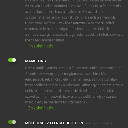
módjáról, többek között arról, hogy milyen oldalakat keresett fel
és milyen linkekre kattintott. Ezek az információk a felhasználó
VAN ELŐFIZETÉSED?
azonosítására nem használhatóak, mivel az adatok
összesítettek és anonimizáltak. Céljuk kizárólag a weboldal
Van előfizetésem a teljes szócikk megtekintéséhez.
funkcióinak javítása. Ezek közé tartoznak a harmadik féltől
származó elemzési szolgáltatásokhoz tartozó sütik; ilyen
BELÉPÉS
elemzési szolgáltatások a látogatóelemzések, a hőtérképek és a
közösségi médiaanalitika.
↓
1
szolgáltatás
MARKETING
Ezek a sütik nyomon követik a felhasználó online tevékenységét.
Az online tevékenységek megismerésével a hirdetők
NINCS ELŐFIZETÉSED?
relevánsabb reklámokat jeleníthetnek meg, és korlátozhatják,
Nincs regisztrációm és előfizetésem. A szótár 2 órás,
hogy a felhasználó hány alkalommal láthat egy hirdetést. Ezek a
díjmentes próbaverziójának elindításához regisztrálok és
sütik más szervezetekkel és hirdetőkkel is megoszthatják
belépek
.
ezeket az információkat. Ezek állandó sütik, amelyek szinte
mindig egy harmadik féltől származnak.
↓
2
szolgáltatás
REGISZTRÁCIÓ
MŰKÖDÉSHEZ ELENGEDHETETLEN
(mindig szükséges)