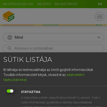
BELÉPÉS EDUID-VAL
BELÉPÉS
REGISZTRÁCIÓ
EN
menu
language
Mind
search
SÜTIK LISTÁJA
GR
KERESÉS
5
6
7
8
9
ö
ü
ó
Itt láthatja és testreszabhatja az önről gyűjtött információkat.
További információért kérjük, olvasd el az
adatvédelmi
r
t
z
u
i
o
p
ő
ú
MOLLAY ERZSÉBET, NAGY ROLAND
tájékoztatónkat
.
Holland−magyar szótár
g
h
j
k
l
é
á
ű
Ω
STATISZTIKA
v
b
n
m
,
.
-
AltGr
A statisztikai sütiket „teljesítménysütiknek” is nevezik. Ezek a
sütik információkat gyűjtenek a webhely használatának