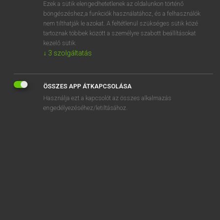
Ezek a sütik elengedhetetlenek az oldalunkon történő
böngészéshez,a funkciók használatához, és a felhasználók
nem tilthatják le azokat. A feltétlenül szükséges sütik közé
Mollay Erzsébet, Nagy Roland
tartoznak többek között a személyre szabott beállításokat
HOLLAND−MAGYAR SZÓTÁR
kezelő sütik.
↓
3
szolgáltatás
Kapcsolódó anyagok
bovenaards
ÖSSZES APP ÁTKAPCSOLÁSA
bovenal
Használja ezt a kapcsolót az összes alkalmazás
bovenarm
engedélyezéséhez/letiltásához.
bovenbeen
bovenblad
bovenbouw
bovenbuur
bovendien
bovengenoemd