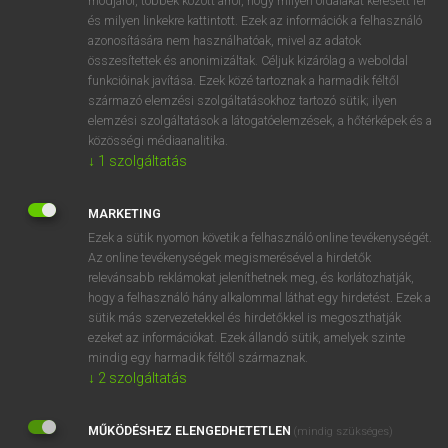
módjáról, többek között arról, hogy milyen oldalakat keresett fel
és milyen linkekre kattintott. Ezek az információk a felhasználó
VAN ELŐFIZETÉSED?
azonosítására nem használhatóak, mivel az adatok
összesítettek és anonimizáltak. Céljuk kizárólag a weboldal
Van előfizetésem a teljes szócikk megtekintéséhez.
funkcióinak javítása. Ezek közé tartoznak a harmadik féltől
származó elemzési szolgáltatásokhoz tartozó sütik; ilyen
BELÉPÉS
elemzési szolgáltatások a látogatóelemzések, a hőtérképek és a
közösségi médiaanalitika.
↓
1
szolgáltatás
MARKETING
Ezek a sütik nyomon követik a felhasználó online tevékenységét.
Az online tevékenységek megismerésével a hirdetők
NINCS ELŐFIZETÉSED?
relevánsabb reklámokat jeleníthetnek meg, és korlátozhatják,
Nincs regisztrációm és előfizetésem. A szótár 2 órás,
hogy a felhasználó hány alkalommal láthat egy hirdetést. Ezek a
díjmentes próbaverziójának elindításához regisztrálok és
sütik más szervezetekkel és hirdetőkkel is megoszthatják
belépek
.
ezeket az információkat. Ezek állandó sütik, amelyek szinte
mindig egy harmadik féltől származnak.
↓
2
szolgáltatás
REGISZTRÁCIÓ
MŰKÖDÉSHEZ ELENGEDHETETLEN
(mindig szükséges)