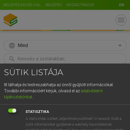
BELÉPÉS EDUID-VAL
BELÉPÉS
REGISZTRÁCIÓ
EN
menu
language
Mind
search
SÜTIK LISTÁJA
GR
KERESÉS
5
6
7
8
9
ö
ü
ó
Itt láthatja és testreszabhatja az önről gyűjtött információkat.
További információért kérjük, olvasd el az
adatvédelmi
r
t
z
u
i
o
p
ő
ú
MOLLAY ERZSÉBET, NAGY ROLAND
tájékoztatónkat
.
Holland−magyar szótár
g
h
j
k
l
é
á
ű
Ω
STATISZTIKA
v
b
n
m
,
.
-
AltGr
A statisztikai sütiket „teljesítménysütiknek” is nevezik. Ezek a
sütik információkat gyűjtenek a webhely használatának