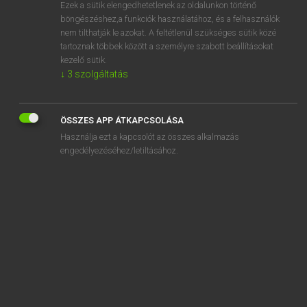
Ezek a sütik elengedhetetlenek az oldalunkon történő
böngészéshez,a funkciók használatához, és a felhasználók
nem tilthatják le azokat. A feltétlenül szükséges sütik közé
Mollay Erzsébet, Nagy Roland
tartoznak többek között a személyre szabott beállításokat
HOLLAND−MAGYAR SZÓTÁR
kezelő sütik.
↓
3
szolgáltatás
Kapcsolódó anyagok
borgtocht
ÖSSZES APP ÁTKAPCSOLÁSA
boring
Használja ezt a kapcsolót az összes alkalmazás
borrel
engedélyezéséhez/letiltásához.
borrelen
borrelglas
borrelhapje
borrelpraat
borst
borstbeeld