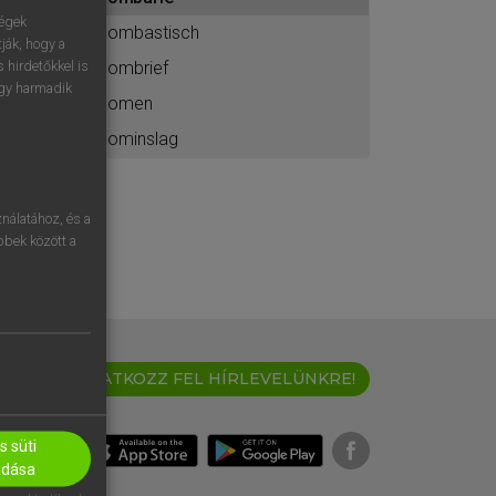
ához
ségek
bombastisch
ják, hogy a
bombrief
 hirdetőkkel is
egy harmadik
bomen
bominslag
nálatához, és a
öbbek között a
IRATKOZZ FEL HÍRLEVELÜNKRE!
 süti
adása