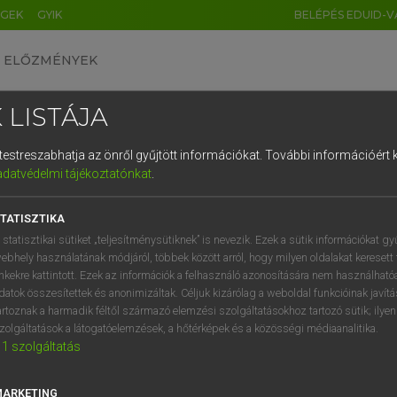
ÉGEK
GYIK
BELÉPÉS EDUID-V
ELŐZMÉNYEK
 LISTÁJA
és testreszabhatja az önről gyűjtött információkat.
További információért k
HU
DE
CN
FR
ES
IT
NL
RU
GR
adatvédelmi tájékoztatónkat
.
AY ERZSÉBET, NAGY ROLAND
1
2
3
4
5
6
7
8
9
and−magyar szótár
TATISZTIKA
q
w
e
r
t
z
u
i
 statisztikai sütiket „teljesítménysütiknek” is nevezik. Ezek a sütik információkat gy
ebhely használatának módjáról, többek között arról, hogy milyen oldalakat keresett 
a
s
d
f
g
h
j
k
l
é
inkekre kattintott. Ezek az információk a felhasználó azonosítására nem használható
datok összesítettek és anonimizáltak. Céljuk kizárólag a weboldal funkcióinak javít
í
y
x
c
v
b
n
m
,
.
artoznak a harmadik féltől származó elemzési szolgáltatásokhoz tartozó sütik; ilye
zolgáltatások a látogatóelemzések, a hőtérképek és a közösségi médiaanalitika.
VAN ELŐFIZETÉSED?
NINCS ELŐFIZETÉSED
1
szolgáltatás
előfizetésem a teljes szócikk
Nincs regisztrációm és előfiz
megtekintéséhez.
A szótár 2 órás, díjmente
MARKETING