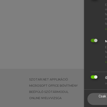
E
m
f
m
f
↓
M
E
f
s
↓
Ö
SZOTAR.NET APPLIKÁCIÓ
EGYÉNI FEL
H
MICROSOFT OFFICE BŐVÍTMÉNY
TANULÓKNA
BEÉPÜLŐ SZÓTÁRMODUL
OKTATÁSI I
Csak 
ONLINE NYELVVIZSGA
VÁLLALATI 