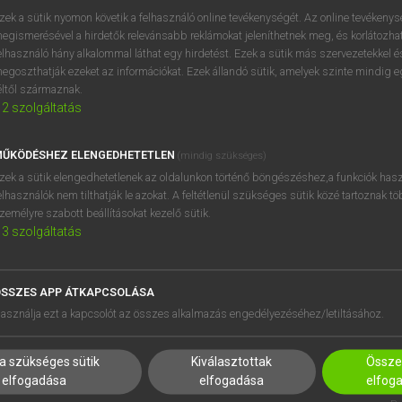
próbaverziójának elindítás
zek a sütik nyomon követik a felhasználó online tevékenységét. Az online tevékeny
BELÉPÉS
regisztrálok és
belépek
.
egismerésével a hirdetők relevánsabb reklámokat jeleníthetnek meg, és korlátozhat
elhasználó hány alkalommal láthat egy hirdetést. Ezek a sütik más szervezetekkel és
egoszthatják ezeket az információkat. Ezek állandó sütik, amelyek szinte mindig 
REGISZTRÁCIÓ
éltől származnak.
2
szolgáltatás
ŰKÖDÉSHEZ ELENGEDHETETLEN
(mindig szükséges)
zek a sütik elengedhetetlenek az oldalunkon történő böngészéshez,a funkciók hasz
elhasználók nem tilthatják le azokat. A feltétlenül szükséges sütik közé tartoznak t
zemélyre szabott beállításokat kezelő sütik.
3
szolgáltatás
SSZES APP ÁTKAPCSOLÁSA
HASZNÁLÓKNAK
SÚGÓ
asználja ezt a kapcsolót az összes alkalmazás engedélyezéséhez/letiltásához.
K
RÓLUNK
NTÉZMÉNYEKNEK
ELÉRHETŐSÉG
a szükséges sütik
Kiválasztottak
Összes
MEGOLDÁSOK
SÜTI BEÁLLÍTÁSOK
elfogadása
elfogadása
elfog