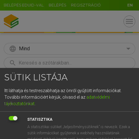
BELÉPÉS EDUID-VAL
BELÉPÉS
REGISZTRÁCIÓ
EN
menu
language
Mind
search
SÜTIK LISTÁJA
GR
KERESÉS
5
6
7
8
9
ö
ü
ó
Itt láthatja és testreszabhatja az önről gyűjtött információkat.
További információért kérjük, olvasd el az
adatvédelmi
r
t
z
u
i
o
p
ő
ú
MOLLAY ERZSÉBET, NAGY ROLAND
tájékoztatónkat
.
Holland−magyar szótár
g
h
j
k
l
é
á
ű
Ω
STATISZTIKA
v
b
n
m
,
.
-
AltGr
A statisztikai sütiket „teljesítménysütiknek” is nevezik. Ezek a
sütik információkat gyűjtenek a webhely használatának