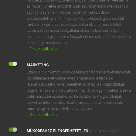
módjáról, többek között arról, hogy milyen oldalakat keresett fel
és milyen linkekre kattintott. Ezek az információk a felhasználó
VAN ELŐFIZETÉSED?
azonosítására nem használhatóak, mivel az adatok
összesítettek és anonimizáltak. Céljuk kizárólag a weboldal
Van előfizetésem a teljes szócikk megtekintéséhez.
funkcióinak javítása. Ezek közé tartoznak a harmadik féltől
származó elemzési szolgáltatásokhoz tartozó sütik; ilyen
BELÉPÉS
elemzési szolgáltatások a látogatóelemzések, a hőtérképek és a
közösségi médiaanalitika.
↓
1
szolgáltatás
MARKETING
Ezek a sütik nyomon követik a felhasználó online tevékenységét.
Az online tevékenységek megismerésével a hirdetők
NINCS ELŐFIZETÉSED?
relevánsabb reklámokat jeleníthetnek meg, és korlátozhatják,
Nincs regisztrációm és előfizetésem. A szótár 2 órás,
hogy a felhasználó hány alkalommal láthat egy hirdetést. Ezek a
díjmentes próbaverziójának elindításához regisztrálok és
sütik más szervezetekkel és hirdetőkkel is megoszthatják
belépek
.
ezeket az információkat. Ezek állandó sütik, amelyek szinte
mindig egy harmadik féltől származnak.
↓
2
szolgáltatás
REGISZTRÁCIÓ
MŰKÖDÉSHEZ ELENGEDHETETLEN
(mindig szükséges)