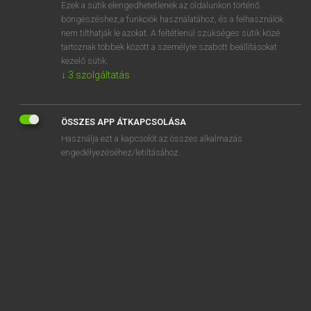
Ezek a sütik elengedhetetlenek az oldalunkon történő
böngészéshez,a funkciók használatához, és a felhasználók
nem tilthatják le azokat. A feltétlenül szükséges sütik közé
Mollay Erzsébet, Nagy Roland
tartoznak többek között a személyre szabott beállításokat
HOLLAND−MAGYAR SZÓTÁR
kezelő sütik.
↓
3
szolgáltatás
Kapcsolódó anyagok
aards
ÖSSZES APP ÁTKAPCSOLÁSA
aardschok
Használja ezt a kapcsolót az összes alkalmazás
aardverschuiving
engedélyezéséhez/letiltásához.
aardwetenschappen
aardworm
aars
aartsbedrieger
aartsbisdom
aartsbisschop