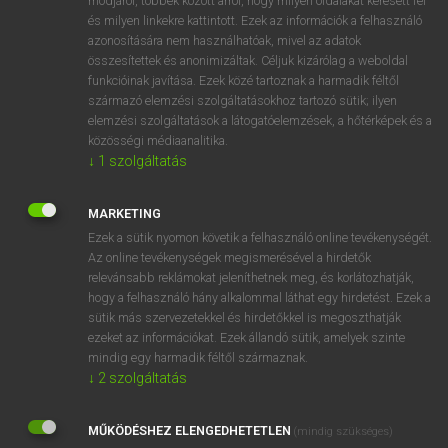
módjáról, többek között arról, hogy milyen oldalakat keresett fel
és milyen linkekre kattintott. Ezek az információk a felhasználó
VAN ELŐFIZETÉSED?
azonosítására nem használhatóak, mivel az adatok
összesítettek és anonimizáltak. Céljuk kizárólag a weboldal
Van előfizetésem a teljes szócikk megtekintéséhez.
funkcióinak javítása. Ezek közé tartoznak a harmadik féltől
származó elemzési szolgáltatásokhoz tartozó sütik; ilyen
BELÉPÉS
elemzési szolgáltatások a látogatóelemzések, a hőtérképek és a
közösségi médiaanalitika.
↓
1
szolgáltatás
MARKETING
Ezek a sütik nyomon követik a felhasználó online tevékenységét.
Az online tevékenységek megismerésével a hirdetők
NINCS ELŐFIZETÉSED?
relevánsabb reklámokat jeleníthetnek meg, és korlátozhatják,
Nincs regisztrációm és előfizetésem. A szótár 2 órás,
hogy a felhasználó hány alkalommal láthat egy hirdetést. Ezek a
díjmentes próbaverziójának elindításához regisztrálok és
sütik más szervezetekkel és hirdetőkkel is megoszthatják
belépek
.
ezeket az információkat. Ezek állandó sütik, amelyek szinte
mindig egy harmadik féltől származnak.
↓
2
szolgáltatás
REGISZTRÁCIÓ
MŰKÖDÉSHEZ ELENGEDHETETLEN
(mindig szükséges)