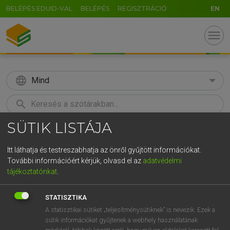
BELÉPÉS EDUID-VAL
BELÉPÉS
REGISZTRÁCIÓ
EN
menu
language
Mind
search
SÜTIK LISTÁJA
GR
KERESÉS
5
6
7
8
9
ö
ü
ó
Itt láthatja és testreszabhatja az önről gyűjtött információkat.
További információért kérjük, olvasd el az
adatvédelmi
r
t
z
u
i
o
p
ő
ú
MOLLAY ERZSÉBET, NAGY ROLAND
tájékoztatónkat
.
Holland−magyar szótár
g
h
j
k
l
é
á
ű
Ω
STATISZTIKA
v
b
n
m
,
.
-
AltGr
A statisztikai sütiket „teljesítménysütiknek” is nevezik. Ezek a
sütik információkat gyűjtenek a webhely használatának