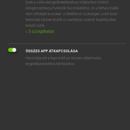
Ezek a sütik elengedhetetlenek az oldalunkon történő
böngészéshez,a funkciók használatához, és a felhasználók
nem tilthatják le azokat. A feltétlenül szükséges sütik közé
Mollay Erzsébet, Nagy Roland
tartoznak többek között a személyre szabott beállításokat
HOLLAND−MAGYAR SZÓTÁR
kezelő sütik.
↓
3
szolgáltatás
Kapcsolódó anyagok
bijkomstigheid
ÖSSZES APP ÁTKAPCSOLÁSA
bijl
Használja ezt a kapcsolót az összes alkalmazás
bijlage
engedélyezéséhez/letiltásához.
bijlange
bijleggen
bijles
bijlichten
bijna
bijnaam