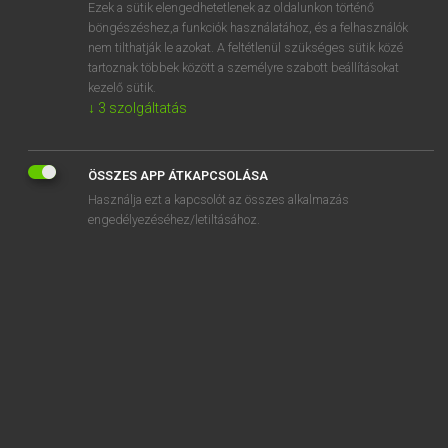
Ezek a sütik elengedhetetlenek az oldalunkon történő
böngészéshez,a funkciók használatához, és a felhasználók
nem tilthatják le azokat. A feltétlenül szükséges sütik közé
Mollay Erzsébet, Nagy Roland
tartoznak többek között a személyre szabott beállításokat
HOLLAND−MAGYAR SZÓTÁR
kezelő sütik.
↓
3
szolgáltatás
Kapcsolódó anyagok
aanzwengelen
ÖSSZES APP ÁTKAPCSOLÁSA
aap
Használja ezt a kapcsolót az összes alkalmazás
aar
engedélyezéséhez/letiltásához.
aard
aardappel
aardappelmeel
aardappelpuree
aardappelschilmesje
aardas