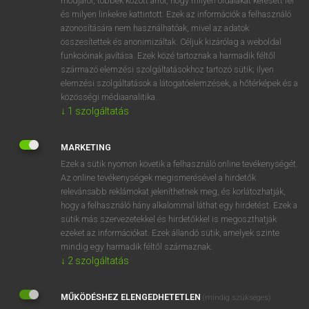
módjáról, többek között arról, hogy milyen oldalakat keresett fel
és milyen linkekre kattintott. Ezek az információk a felhasználó
VAN ELŐFIZETÉSED?
azonosítására nem használhatóak, mivel az adatok
összesítettek és anonimizáltak. Céljuk kizárólag a weboldal
Van előfizetésem a teljes szócikk megtekintéséhez.
funkcióinak javítása. Ezek közé tartoznak a harmadik féltől
származó elemzési szolgáltatásokhoz tartozó sütik; ilyen
BELÉPÉS
elemzési szolgáltatások a látogatóelemzések, a hőtérképek és a
közösségi médiaanalitika.
↓
1
szolgáltatás
MARKETING
Ezek a sütik nyomon követik a felhasználó online tevékenységét.
Az online tevékenységek megismerésével a hirdetők
NINCS ELŐFIZETÉSED?
relevánsabb reklámokat jeleníthetnek meg, és korlátozhatják,
Nincs regisztrációm és előfizetésem. A szótár 2 órás,
hogy a felhasználó hány alkalommal láthat egy hirdetést. Ezek a
díjmentes próbaverziójának elindításához regisztrálok és
sütik más szervezetekkel és hirdetőkkel is megoszthatják
belépek
.
ezeket az információkat. Ezek állandó sütik, amelyek szinte
mindig egy harmadik féltől származnak.
↓
2
szolgáltatás
REGISZTRÁCIÓ
MŰKÖDÉSHEZ ELENGEDHETETLEN
(mindig szükséges)