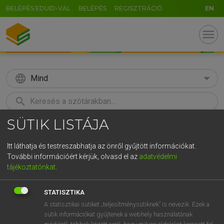
BELÉPÉS EDUID-VAL
BELÉPÉS
REGISZTRÁCIÓ
EN
menu
language
Mind
search
SÜTIK LISTÁJA
GR
KERESÉS
5
6
7
8
9
ö
ü
ó
Itt láthatja és testreszabhatja az önről gyűjtött információkat.
További információért kérjük, olvasd el az
adatvédelmi
r
t
z
u
i
o
p
ő
ú
MOLLAY ERZSÉBET, NAGY ROLAND
tájékoztatónkat
.
Holland−magyar szótár
g
h
j
k
l
é
á
ű
Ω
STATISZTIKA
v
b
n
m
,
.
-
AltGr
A statisztikai sütiket „teljesítménysütiknek” is nevezik. Ezek a
sütik információkat gyűjtenek a webhely használatának