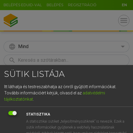
BELÉPÉS EDUID-VAL
BELÉPÉS
REGISZTRÁCIÓ
EN
menu
language
Mind
search
SÜTIK LISTÁJA
GR
KERESÉS
5
6
7
8
9
ö
ü
ó
Itt láthatja és testreszabhatja az önről gyűjtött információkat.
További információért kérjük, olvasd el az
adatvédelmi
r
t
z
u
i
o
p
ő
ú
MOLLAY ERZSÉBET, NAGY ROLAND
tájékoztatónkat
.
Holland−magyar szótár
g
h
j
k
l
é
á
ű
Ω
STATISZTIKA
v
b
n
m
,
.
-
AltGr
A statisztikai sütiket „teljesítménysütiknek” is nevezik. Ezek a
sütik információkat gyűjtenek a webhely használatának