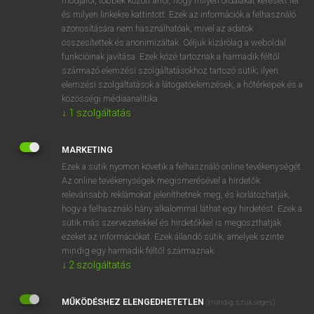
módjáról, többek között arról, hogy milyen oldalakat keresett fel
és milyen linkekre kattintott. Ezek az információk a felhasználó
VAN ELŐFIZETÉSED?
azonosítására nem használhatóak, mivel az adatok
összesítettek és anonimizáltak. Céljuk kizárólag a weboldal
Van előfizetésem a teljes szócikk megtekintéséhez.
funkcióinak javítása. Ezek közé tartoznak a harmadik féltől
származó elemzési szolgáltatásokhoz tartozó sütik; ilyen
BELÉPÉS
elemzési szolgáltatások a látogatóelemzések, a hőtérképek és a
közösségi médiaanalitika.
↓
1
szolgáltatás
MARKETING
Ezek a sütik nyomon követik a felhasználó online tevékenységét.
Az online tevékenységek megismerésével a hirdetők
NINCS ELŐFIZETÉSED?
relevánsabb reklámokat jeleníthetnek meg, és korlátozhatják,
Nincs regisztrációm és előfizetésem. A szótár 2 órás,
hogy a felhasználó hány alkalommal láthat egy hirdetést. Ezek a
díjmentes próbaverziójának elindításához regisztrálok és
sütik más szervezetekkel és hirdetőkkel is megoszthatják
belépek
.
ezeket az információkat. Ezek állandó sütik, amelyek szinte
mindig egy harmadik féltől származnak.
↓
2
szolgáltatás
REGISZTRÁCIÓ
MŰKÖDÉSHEZ ELENGEDHETETLEN
(mindig szükséges)