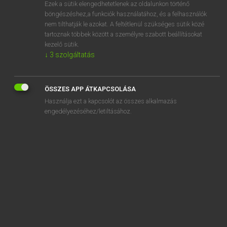
Ezek a sütik elengedhetetlenek az oldalunkon történő
böngészéshez,a funkciók használatához, és a felhasználók
nem tilthatják le azokat. A feltétlenül szükséges sütik közé
Mollay Erzsébet, Nagy Roland
tartoznak többek között a személyre szabott beállításokat
HOLLAND−MAGYAR SZÓTÁR
kezelő sütik.
↓
3
szolgáltatás
Kapcsolódó anyagok
bespeuren
ÖSSZES APP ÁTKAPCSOLÁSA
bespieden
Használja ezt a kapcsolót az összes alkalmazás
bespiegelen
engedélyezéséhez/letiltásához.
bespiegeling
bespijkeren
bespioneren
bespoedigen
bespottelijk
bespotten