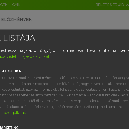
ÉGEK
GYIK
BELÉPÉS EDUID-V
ELŐZMÉNYEK
 LISTÁJA
és testreszabhatja az önről gyűjtött információkat.
További információért k
HU
DE
CN
FR
ES
IT
NL
RU
GR
adatvédelmi tájékoztatónkat
.
AY ERZSÉBET, NAGY ROLAND
1
2
3
4
5
6
7
8
9
and−magyar szótár
TATISZTIKA
q
w
e
r
t
z
u
i
 statisztikai sütiket „teljesítménysütiknek” is nevezik. Ezek a sütik információkat gy
ebhely használatának módjáról, többek között arról, hogy milyen oldalakat keresett 
a
s
d
f
g
h
j
k
l
é
inkekre kattintott. Ezek az információk a felhasználó azonosítására nem használható
datok összesítettek és anonimizáltak. Céljuk kizárólag a weboldal funkcióinak javít
í
y
x
c
v
b
n
m
,
.
artoznak a harmadik féltől származó elemzési szolgáltatásokhoz tartozó sütik; ilye
zolgáltatások a látogatóelemzések, a hőtérképek és a közösségi médiaanalitika.
VAN ELŐFIZETÉSED?
NINCS ELŐFIZETÉSED
1
szolgáltatás
előfizetésem a teljes szócikk
Nincs regisztrációm és előfiz
megtekintéséhez.
A szótár 2 órás, díjmente
MARKETING