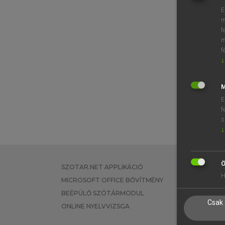
E
m
f
m
f
↓
M
E
f
s
↓
Ö
SZOTAR.NET APPLIKÁCIÓ
EGYÉNI FEL
H
MICROSOFT OFFICE BŐVÍTMÉNY
TANULÓKNA
BEÉPÜLŐ SZÓTÁRMODUL
OKTATÁSI I
Csak 
ONLINE NYELVVIZSGA
VÁLLALATI 