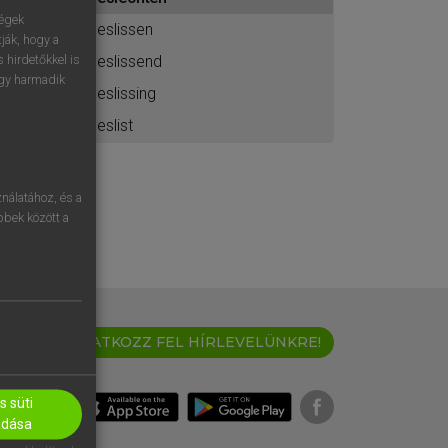
ához
ségek
beslissen
ják, hogy a
beslissend
 hirdetőkkel is
egy harmadik
beslissing
beslist
nálatához, és a
öbbek között a
IRATKOZZ FEL HÍRLEVELÜNKRE!
 süti
adása