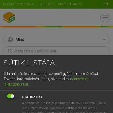
BELÉPÉS EDUID-VAL
BELÉPÉS
REGISZTRÁCIÓ
EN
menu
language
Mind
search
SÜTIK LISTÁJA
GR
KERESÉS
5
6
7
8
9
ö
ü
ó
Itt láthatja és testreszabhatja az önről gyűjtött információkat.
További információért kérjük, olvasd el az
adatvédelmi
r
t
z
u
i
o
p
ő
ú
MOLLAY ERZSÉBET, NAGY ROLAND
tájékoztatónkat
.
Holland−magyar szótár
g
h
j
k
l
é
á
ű
Ω
STATISZTIKA
v
b
n
m
,
.
-
AltGr
A statisztikai sütiket „teljesítménysütiknek” is nevezik. Ezek a
sütik információkat gyűjtenek a webhely használatának