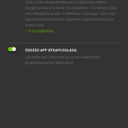
Ezek a sütik elengedhetetlenek az oldalunkon történő
böngészéshez,a funkciók használatához, és a felhasználók
nem tilthatják le azokat. A feltétlenül szükséges sütik közé
Mollay Erzsébet, Nagy Roland
tartoznak többek között a személyre szabott beállításokat
HOLLAND−MAGYAR SZÓTÁR
kezelő sütik.
↓
3
szolgáltatás
Kapcsolódó anyagok
beschuldigde
ÖSSZES APP ÁTKAPCSOLÁSA
beschuldigen
Használja ezt a kapcsolót az összes alkalmazás
beschuldiging
engedélyezéséhez/letiltásához.
beschut
beschutten
beschutting
besef
beseffen
beslaan