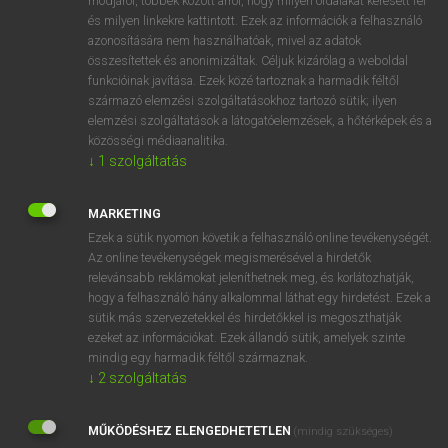
módjáról, többek között arról, hogy milyen oldalakat keresett fel
és milyen linkekre kattintott. Ezek az információk a felhasználó
VAN ELŐFIZETÉSED?
azonosítására nem használhatóak, mivel az adatok
összesítettek és anonimizáltak. Céljuk kizárólag a weboldal
Van előfizetésem a teljes szócikk megtekintéséhez.
funkcióinak javítása. Ezek közé tartoznak a harmadik féltől
származó elemzési szolgáltatásokhoz tartozó sütik; ilyen
BELÉPÉS
elemzési szolgáltatások a látogatóelemzések, a hőtérképek és a
közösségi médiaanalitika.
↓
1
szolgáltatás
MARKETING
Ezek a sütik nyomon követik a felhasználó online tevékenységét.
Az online tevékenységek megismerésével a hirdetők
NINCS ELŐFIZETÉSED?
relevánsabb reklámokat jeleníthetnek meg, és korlátozhatják,
Nincs regisztrációm és előfizetésem. A szótár 2 órás,
hogy a felhasználó hány alkalommal láthat egy hirdetést. Ezek a
díjmentes próbaverziójának elindításához regisztrálok és
sütik más szervezetekkel és hirdetőkkel is megoszthatják
belépek
.
ezeket az információkat. Ezek állandó sütik, amelyek szinte
mindig egy harmadik féltől származnak.
↓
2
szolgáltatás
REGISZTRÁCIÓ
MŰKÖDÉSHEZ ELENGEDHETETLEN
(mindig szükséges)