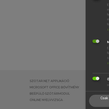
E
m
f
m
f
↓
M
E
f
s
↓
Ö
SZOTAR.NET APPLIKÁCIÓ
EGYÉNI FEL
H
MICROSOFT OFFICE BŐVÍTMÉNY
TANULÓKNA
BEÉPÜLŐ SZÓTÁRMODUL
OKTATÁSI I
Csak 
ONLINE NYELVVIZSGA
VÁLLALATI 