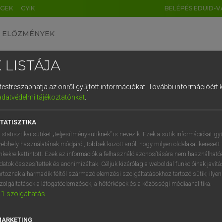
ÉGEK
GYIK
BELÉPÉS EDUID-V
ELŐZMÉNYEK
 LISTÁJA
és testreszabhatja az önről gyűjtött információkat.
További információért k
HU
DE
CN
FR
ES
IT
NL
RU
GR
adatvédelmi tájékoztatónkat
.
AY ERZSÉBET, NAGY ROLAND
1
2
3
4
5
6
7
8
9
and−magyar szótár
TATISZTIKA
q
w
e
r
t
z
u
i
 statisztikai sütiket „teljesítménysütiknek” is nevezik. Ezek a sütik információkat gy
ebhely használatának módjáról, többek között arról, hogy milyen oldalakat keresett 
a
s
d
f
g
h
j
k
l
é
inkekre kattintott. Ezek az információk a felhasználó azonosítására nem használható
datok összesítettek és anonimizáltak. Céljuk kizárólag a weboldal funkcióinak javít
í
y
x
c
v
b
n
m
,
.
artoznak a harmadik féltől származó elemzési szolgáltatásokhoz tartozó sütik; ilye
zolgáltatások a látogatóelemzések, a hőtérképek és a közösségi médiaanalitika.
VAN ELŐFIZETÉSED?
NINCS ELŐFIZETÉSED
1
szolgáltatás
előfizetésem a teljes szócikk
Nincs regisztrációm és előfiz
megtekintéséhez.
A szótár 2 órás, díjmente
MARKETING