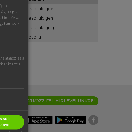
ához
ségek
beschuldigde
ják, hogy a
beschuldigen
 hirdetőkkel is
egy harmadik
beschuldiging
beschut
nálatához, és a
öbbek között a
IRATKOZZ FEL HÍRLEVELÜNKRE!
 süti
adása