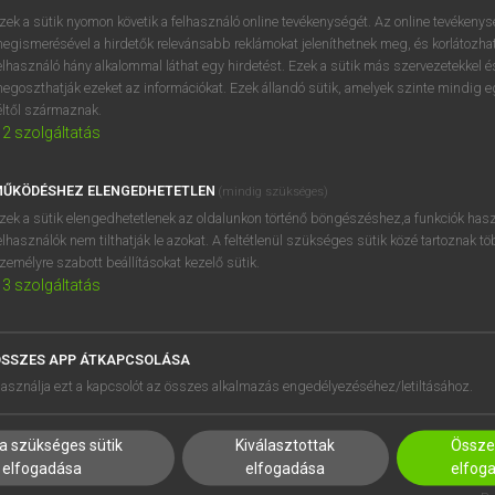
próbaverziójának elindítás
zek a sütik nyomon követik a felhasználó online tevékenységét. Az online tevékeny
BELÉPÉS
regisztrálok és
belépek
.
egismerésével a hirdetők relevánsabb reklámokat jeleníthetnek meg, és korlátozhat
elhasználó hány alkalommal láthat egy hirdetést. Ezek a sütik más szervezetekkel és
egoszthatják ezeket az információkat. Ezek állandó sütik, amelyek szinte mindig 
REGISZTRÁCIÓ
éltől származnak.
2
szolgáltatás
ŰKÖDÉSHEZ ELENGEDHETETLEN
(mindig szükséges)
zek a sütik elengedhetetlenek az oldalunkon történő böngészéshez,a funkciók hasz
elhasználók nem tilthatják le azokat. A feltétlenül szükséges sütik közé tartoznak t
zemélyre szabott beállításokat kezelő sütik.
3
szolgáltatás
SSZES APP ÁTKAPCSOLÁSA
HASZNÁLÓKNAK
SÚGÓ
asználja ezt a kapcsolót az összes alkalmazás engedélyezéséhez/letiltásához.
K
RÓLUNK
NTÉZMÉNYEKNEK
ELÉRHETŐSÉG
a szükséges sütik
Kiválasztottak
Összes
MEGOLDÁSOK
SÜTI BEÁLLÍTÁSOK
elfogadása
elfogadása
elfog