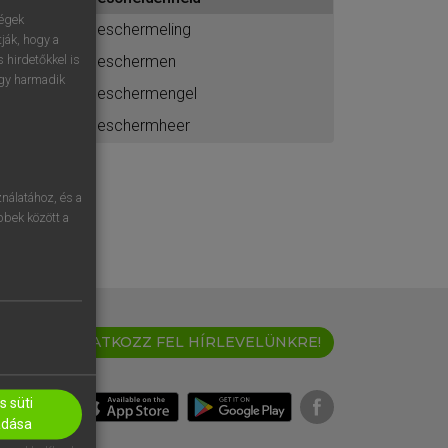
ához
ségek
beschermeling
ják, hogy a
beschermen
 hirdetőkkel is
egy harmadik
beschermengel
beschermheer
nálatához, és a
öbbek között a
IRATKOZZ FEL HÍRLEVELÜNKRE!
 süti
adása