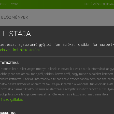
ÉGEK
GYIK
BELÉPÉS EDUID-V
ELŐZMÉNYEK
 LISTÁJA
és testreszabhatja az önről gyűjtött információkat.
További információért k
HU
DE
CN
FR
ES
IT
NL
RU
GR
adatvédelmi tájékoztatónkat
.
AY ERZSÉBET, NAGY ROLAND
1
2
3
4
5
6
7
8
9
and−magyar szótár
TATISZTIKA
q
w
e
r
t
z
u
i
 statisztikai sütiket „teljesítménysütiknek” is nevezik. Ezek a sütik információkat gy
ebhely használatának módjáról, többek között arról, hogy milyen oldalakat keresett 
a
s
d
f
g
h
j
k
l
é
inkekre kattintott. Ezek az információk a felhasználó azonosítására nem használható
datok összesítettek és anonimizáltak. Céljuk kizárólag a weboldal funkcióinak javít
í
y
x
c
v
b
n
m
,
.
artoznak a harmadik féltől származó elemzési szolgáltatásokhoz tartozó sütik; ilye
zolgáltatások a látogatóelemzések, a hőtérképek és a közösségi médiaanalitika.
VAN ELŐFIZETÉSED?
NINCS ELŐFIZETÉSED
1
szolgáltatás
előfizetésem a teljes szócikk
Nincs regisztrációm és előfiz
megtekintéséhez.
A szótár 2 órás, díjmente
MARKETING