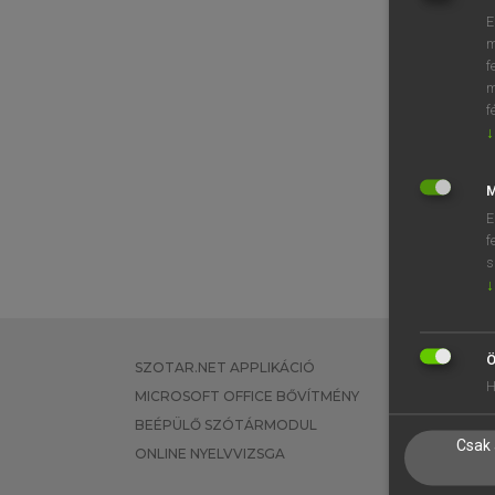
E
m
f
m
f
↓
M
E
f
s
↓
Ö
SZOTAR.NET APPLIKÁCIÓ
EGYÉNI FEL
H
MICROSOFT OFFICE BŐVÍTMÉNY
TANULÓKNA
BEÉPÜLŐ SZÓTÁRMODUL
OKTATÁSI I
Csak 
ONLINE NYELVVIZSGA
VÁLLALATI 