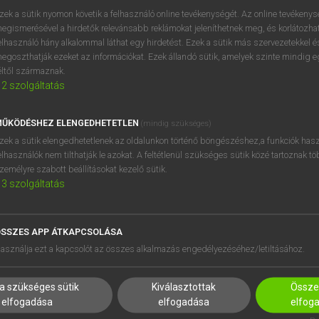
próbaverziójának elindítás
zek a sütik nyomon követik a felhasználó online tevékenységét. Az online tevékeny
BELÉPÉS
regisztrálok és
belépek
.
egismerésével a hirdetők relevánsabb reklámokat jeleníthetnek meg, és korlátozhat
elhasználó hány alkalommal láthat egy hirdetést. Ezek a sütik más szervezetekkel és
egoszthatják ezeket az információkat. Ezek állandó sütik, amelyek szinte mindig 
REGISZTRÁCIÓ
éltől származnak.
2
szolgáltatás
ŰKÖDÉSHEZ ELENGEDHETETLEN
(mindig szükséges)
zek a sütik elengedhetetlenek az oldalunkon történő böngészéshez,a funkciók hasz
elhasználók nem tilthatják le azokat. A feltétlenül szükséges sütik közé tartoznak t
zemélyre szabott beállításokat kezelő sütik.
3
szolgáltatás
SSZES APP ÁTKAPCSOLÁSA
HASZNÁLÓKNAK
SÚGÓ
asználja ezt a kapcsolót az összes alkalmazás engedélyezéséhez/letiltásához.
K
RÓLUNK
NTÉZMÉNYEKNEK
ELÉRHETŐSÉG
a szükséges sütik
Kiválasztottak
Összes
MEGOLDÁSOK
SÜTI BEÁLLÍTÁSOK
elfogadása
elfogadása
elfog