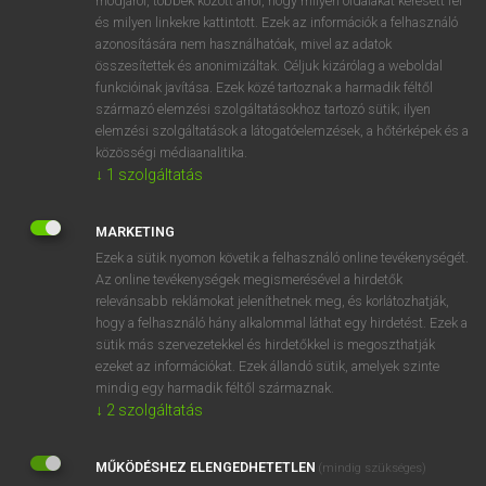
módjáról, többek között arról, hogy milyen oldalakat keresett fel
és milyen linkekre kattintott. Ezek az információk a felhasználó
VAN ELŐFIZETÉSED?
azonosítására nem használhatóak, mivel az adatok
összesítettek és anonimizáltak. Céljuk kizárólag a weboldal
Van előfizetésem a teljes szócikk megtekintéséhez.
funkcióinak javítása. Ezek közé tartoznak a harmadik féltől
származó elemzési szolgáltatásokhoz tartozó sütik; ilyen
BELÉPÉS
elemzési szolgáltatások a látogatóelemzések, a hőtérképek és a
közösségi médiaanalitika.
↓
1
szolgáltatás
MARKETING
Ezek a sütik nyomon követik a felhasználó online tevékenységét.
Az online tevékenységek megismerésével a hirdetők
NINCS ELŐFIZETÉSED?
relevánsabb reklámokat jeleníthetnek meg, és korlátozhatják,
Nincs regisztrációm és előfizetésem. A szótár 2 órás,
hogy a felhasználó hány alkalommal láthat egy hirdetést. Ezek a
díjmentes próbaverziójának elindításához regisztrálok és
sütik más szervezetekkel és hirdetőkkel is megoszthatják
belépek
.
ezeket az információkat. Ezek állandó sütik, amelyek szinte
mindig egy harmadik féltől származnak.
↓
2
szolgáltatás
REGISZTRÁCIÓ
MŰKÖDÉSHEZ ELENGEDHETETLEN
(mindig szükséges)