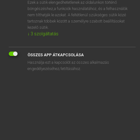
Ezek a sütik elengedhetetlenek az oldalunkon történő
böngészéshez,a funkciók használatához, és a felhasználók
nem tilthatják le azokat. A feltétlenül szükséges sütik közé
Mollay Erzsébet, Nagy Roland
tartoznak többek között a személyre szabott beállításokat
HOLLAND−MAGYAR SZÓTÁR
kezelő sütik.
↓
3
szolgáltatás
Kapcsolódó anyagok
aanbevelenswaardig
ÖSSZES APP ÁTKAPCSOLÁSA
aanbeveling
Használja ezt a kapcsolót az összes alkalmazás
aanbevelingsbrief
engedélyezéséhez/letiltásához.
aanbiddelijk
aanbidden
aanbidder
aanbidding
aanbieden
aanbieding