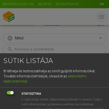
BELÉPÉS EDUID-VAL
BELÉPÉS
REGISZTRÁCIÓ
EN
menu
language
Mind
search
SÜTIK LISTÁJA
GR
KERESÉS
5
6
7
8
9
ö
ü
ó
Itt láthatja és testreszabhatja az önről gyűjtött információkat.
További információért kérjük, olvasd el az
adatvédelmi
r
t
z
u
i
o
p
ő
ú
MOLLAY ERZSÉBET, NAGY ROLAND
tájékoztatónkat
.
Holland−magyar szótár
g
h
j
k
l
é
á
ű
Ω
STATISZTIKA
v
b
n
m
,
.
-
AltGr
A statisztikai sütiket „teljesítménysütiknek” is nevezik. Ezek a
sütik információkat gyűjtenek a webhely használatának