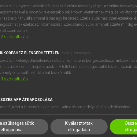
próbaverziójának elindítás
zek a sütik nyomon követik a felhasználó online tevékenységét. Az online tevékeny
BELÉPÉS
regisztrálok és
belépek
.
egismerésével a hirdetők relevánsabb reklámokat jeleníthetnek meg, és korlátozhat
elhasználó hány alkalommal láthat egy hirdetést. Ezek a sütik más szervezetekkel és
egoszthatják ezeket az információkat. Ezek állandó sütik, amelyek szinte mindig 
REGISZTRÁCIÓ
éltől származnak.
2
szolgáltatás
ŰKÖDÉSHEZ ELENGEDHETETLEN
(mindig szükséges)
zek a sütik elengedhetetlenek az oldalunkon történő böngészéshez,a funkciók hasz
elhasználók nem tilthatják le azokat. A feltétlenül szükséges sütik közé tartoznak t
zemélyre szabott beállításokat kezelő sütik.
3
szolgáltatás
SSZES APP ÁTKAPCSOLÁSA
HASZNÁLÓKNAK
SÚGÓ
asználja ezt a kapcsolót az összes alkalmazás engedélyezéséhez/letiltásához.
K
RÓLUNK
NTÉZMÉNYEKNEK
ELÉRHETŐSÉG
a szükséges sütik
Kiválasztottak
Összes
MEGOLDÁSOK
SÜTI BEÁLLÍTÁSOK
elfogadása
elfogadása
elfog