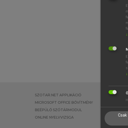
E
m
f
m
f
↓
M
E
f
s
↓
Ö
SZOTAR.NET APPLIKÁCIÓ
EGYÉNI FEL
H
MICROSOFT OFFICE BŐVÍTMÉNY
TANULÓKNA
BEÉPÜLŐ SZÓTÁRMODUL
OKTATÁSI I
Csak 
ONLINE NYELVVIZSGA
VÁLLALATI 