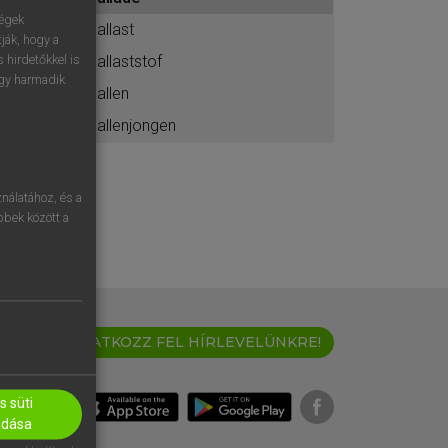
ához
ségek
ballast
ják, hogy a
ballaststof
 hirdetőkkel is
egy harmadik
ballen
ballenjongen
nálatához, és a
öbbek között a
IRATKOZZ FEL HÍRLEVELÜNKRE!
 süti
adása