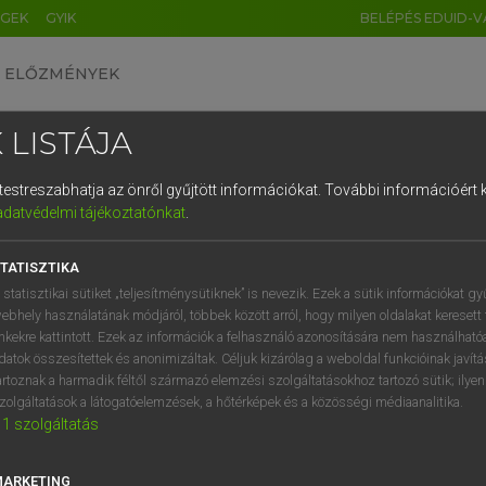
ÉGEK
GYIK
BELÉPÉS EDUID-V
ELŐZMÉNYEK
 LISTÁJA
és testreszabhatja az önről gyűjtött információkat.
További információért k
HU
DE
CN
FR
ES
IT
NL
RU
GR
adatvédelmi tájékoztatónkat
.
AY ERZSÉBET, NAGY ROLAND
1
2
3
4
5
6
7
8
9
and−magyar szótár
TATISZTIKA
q
w
e
r
t
z
u
i
 statisztikai sütiket „teljesítménysütiknek” is nevezik. Ezek a sütik információkat gy
ebhely használatának módjáról, többek között arról, hogy milyen oldalakat keresett 
a
s
d
f
g
h
j
k
l
é
inkekre kattintott. Ezek az információk a felhasználó azonosítására nem használható
datok összesítettek és anonimizáltak. Céljuk kizárólag a weboldal funkcióinak javít
í
y
x
c
v
b
n
m
,
.
artoznak a harmadik féltől származó elemzési szolgáltatásokhoz tartozó sütik; ilye
zolgáltatások a látogatóelemzések, a hőtérképek és a közösségi médiaanalitika.
VAN ELŐFIZETÉSED?
NINCS ELŐFIZETÉSED
1
szolgáltatás
előfizetésem a teljes szócikk
Nincs regisztrációm és előfiz
megtekintéséhez.
A szótár 2 órás, díjmente
MARKETING