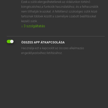
Ezek a sütik elengedhetetlenek az oldalunkon történő
böngészéshez,a funkciók használatához, és a felhasználók
nem tilthatják le azokat. A feltétlenül szükséges sütik közé
Mollay Erzsébet, Nagy Roland
tartoznak többek között a személyre szabott beállításokat
HOLLAND−MAGYAR SZÓTÁR
kezelő sütik.
↓
3
szolgáltatás
Kapcsolódó anyagok
bad
ÖSSZES APP ÁTKAPCSOLÁSA
badcel
Használja ezt a kapcsolót az összes alkalmazás
badderen
engedélyezéséhez/letiltásához.
baden
badgast
badge
badhanddoek
badhokje
badhuis