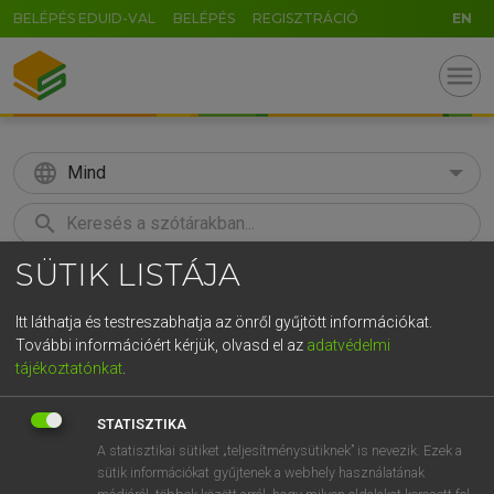
BELÉPÉS EDUID-VAL
BELÉPÉS
REGISZTRÁCIÓ
EN
menu
language
Mind
search
SÜTIK LISTÁJA
GR
KERESÉS
5
6
7
8
9
ö
ü
ó
Itt láthatja és testreszabhatja az önről gyűjtött információkat.
További információért kérjük, olvasd el az
adatvédelmi
r
t
z
u
i
o
p
ő
ú
MOLLAY ERZSÉBET, NAGY ROLAND
tájékoztatónkat
.
Holland−magyar szótár
g
h
j
k
l
é
á
ű
Ω
STATISZTIKA
v
b
n
m
,
.
-
AltGr
A statisztikai sütiket „teljesítménysütiknek” is nevezik. Ezek a
sütik információkat gyűjtenek a webhely használatának