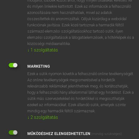
módjáról, többek között arról, hogy milyen oldalakat keresett fel
és milyen linkekre kattintott. Ezek az információk a felhasználó
VAN ELŐFIZETÉSED?
azonosítására nem használhatóak, mivel az adatok
összesítettek és anonimizáltak. Céljuk kizárólag a weboldal
Van előfizetésem a teljes szócikk megtekintéséhez.
funkcióinak javítása. Ezek közé tartoznak a harmadik féltől
származó elemzési szolgáltatásokhoz tartozó sütik; ilyen
BELÉPÉS
elemzési szolgáltatások a látogatóelemzések, a hőtérképek és a
közösségi médiaanalitika.
↓
1
szolgáltatás
MARKETING
Ezek a sütik nyomon követik a felhasználó online tevékenységét.
Az online tevékenységek megismerésével a hirdetők
NINCS ELŐFIZETÉSED?
relevánsabb reklámokat jeleníthetnek meg, és korlátozhatják,
Nincs regisztrációm és előfizetésem. A szótár 2 órás,
hogy a felhasználó hány alkalommal láthat egy hirdetést. Ezek a
díjmentes próbaverziójának elindításához regisztrálok és
sütik más szervezetekkel és hirdetőkkel is megoszthatják
belépek
.
ezeket az információkat. Ezek állandó sütik, amelyek szinte
mindig egy harmadik féltől származnak.
↓
2
szolgáltatás
REGISZTRÁCIÓ
MŰKÖDÉSHEZ ELENGEDHETETLEN
(mindig szükséges)