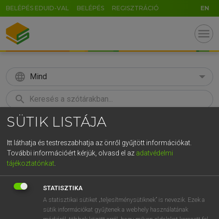
BELÉPÉS EDUID-VAL
BELÉPÉS
REGISZTRÁCIÓ
EN
menu
language
Mind
search
SÜTIK LISTÁJA
GR
KERESÉS
5
6
7
8
9
ö
ü
ó
Itt láthatja és testreszabhatja az önről gyűjtött információkat.
További információért kérjük, olvasd el az
adatvédelmi
r
t
z
u
i
o
p
ő
ú
MOLLAY ERZSÉBET, NAGY ROLAND
tájékoztatónkat
.
Holland−magyar szótár
g
h
j
k
l
é
á
ű
Ω
STATISZTIKA
v
b
n
m
,
.
-
AltGr
A statisztikai sütiket „teljesítménysütiknek” is nevezik. Ezek a
sütik információkat gyűjtenek a webhely használatának