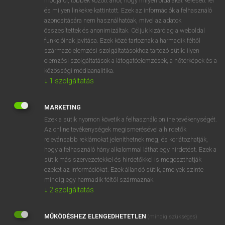
módjáról, többek között arról, hogy milyen oldalakat keresett fel
és milyen linkekre kattintott. Ezek az információk a felhasználó
VAN ELŐFIZETÉSED?
azonosítására nem használhatóak, mivel az adatok
összesítettek és anonimizáltak. Céljuk kizárólag a weboldal
Van előfizetésem a teljes szócikk megtekintéséhez.
funkcióinak javítása. Ezek közé tartoznak a harmadik féltől
származó elemzési szolgáltatásokhoz tartozó sütik; ilyen
BELÉPÉS
elemzési szolgáltatások a látogatóelemzések, a hőtérképek és a
közösségi médiaanalitika.
↓
1
szolgáltatás
MARKETING
Ezek a sütik nyomon követik a felhasználó online tevékenységét.
Az online tevékenységek megismerésével a hirdetők
NINCS ELŐFIZETÉSED?
relevánsabb reklámokat jeleníthetnek meg, és korlátozhatják,
Nincs regisztrációm és előfizetésem. A szótár 2 órás,
hogy a felhasználó hány alkalommal láthat egy hirdetést. Ezek a
díjmentes próbaverziójának elindításához regisztrálok és
sütik más szervezetekkel és hirdetőkkel is megoszthatják
belépek
.
ezeket az információkat. Ezek állandó sütik, amelyek szinte
mindig egy harmadik féltől származnak.
↓
2
szolgáltatás
REGISZTRÁCIÓ
MŰKÖDÉSHEZ ELENGEDHETETLEN
(mindig szükséges)