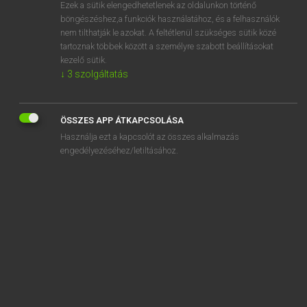
Ezek a sütik elengedhetetlenek az oldalunkon történő
böngészéshez,a funkciók használatához, és a felhasználók
nem tilthatják le azokat. A feltétlenül szükséges sütik közé
Mollay Erzsébet, Nagy Roland
tartoznak többek között a személyre szabott beállításokat
HOLLAND−MAGYAR SZÓTÁR
kezelő sütik.
↓
3
szolgáltatás
Kapcsolódó anyagok
back
ÖSSZES APP ÁTKAPCSOLÁSA
backen
Használja ezt a kapcsolót az összes alkalmazás
backgammon
engedélyezéséhez/letiltásához.
backslash
bacterie
bacteriekweek
bad
badcel
badderen