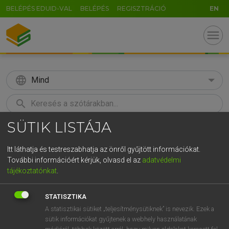
BELÉPÉS EDUID-VAL
BELÉPÉS
REGISZTRÁCIÓ
EN
menu
language
Mind
search
SÜTIK LISTÁJA
GR
KERESÉS
5
6
7
8
9
ö
ü
ó
Itt láthatja és testreszabhatja az önről gyűjtött információkat.
További információért kérjük, olvasd el az
adatvédelmi
r
t
z
u
i
o
p
ő
ú
MOLLAY ERZSÉBET, NAGY ROLAND
tájékoztatónkat
.
Holland−magyar szótár
g
h
j
k
l
é
á
ű
Ω
STATISZTIKA
v
b
n
m
,
.
-
AltGr
A statisztikai sütiket „teljesítménysütiknek” is nevezik. Ezek a
sütik információkat gyűjtenek a webhely használatának