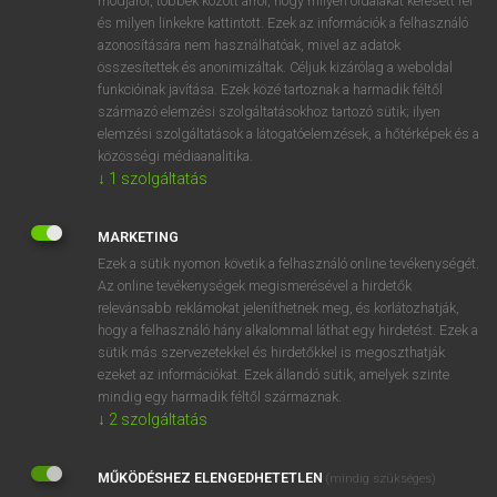
módjáról, többek között arról, hogy milyen oldalakat keresett fel
és milyen linkekre kattintott. Ezek az információk a felhasználó
VAN ELŐFIZETÉSED?
azonosítására nem használhatóak, mivel az adatok
összesítettek és anonimizáltak. Céljuk kizárólag a weboldal
Van előfizetésem a teljes szócikk megtekintéséhez.
funkcióinak javítása. Ezek közé tartoznak a harmadik féltől
származó elemzési szolgáltatásokhoz tartozó sütik; ilyen
BELÉPÉS
elemzési szolgáltatások a látogatóelemzések, a hőtérképek és a
közösségi médiaanalitika.
↓
1
szolgáltatás
MARKETING
Ezek a sütik nyomon követik a felhasználó online tevékenységét.
Az online tevékenységek megismerésével a hirdetők
NINCS ELŐFIZETÉSED?
relevánsabb reklámokat jeleníthetnek meg, és korlátozhatják,
Nincs regisztrációm és előfizetésem. A szótár 2 órás,
hogy a felhasználó hány alkalommal láthat egy hirdetést. Ezek a
díjmentes próbaverziójának elindításához regisztrálok és
sütik más szervezetekkel és hirdetőkkel is megoszthatják
belépek
.
ezeket az információkat. Ezek állandó sütik, amelyek szinte
mindig egy harmadik féltől származnak.
↓
2
szolgáltatás
REGISZTRÁCIÓ
MŰKÖDÉSHEZ ELENGEDHETETLEN
(mindig szükséges)