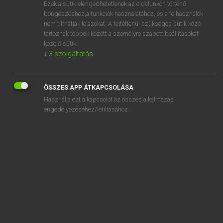
Ezek a sütik elengedhetetlenek az oldalunkon történő
böngészéshez,a funkciók használatához, és a felhasználók
nem tilthatják le azokat. A feltétlenül szükséges sütik közé
Mollay Erzsébet, Nagy Roland
tartoznak többek között a személyre szabott beállításokat
HOLLAND−MAGYAR SZÓTÁR
kezelő sütik.
↓
3
szolgáltatás
Kapcsolódó anyagok
antiseptisch
ÖSSZES APP ÁTKAPCSOLÁSA
antislip
Használja ezt a kapcsolót az összes alkalmazás
antistof
engedélyezéséhez/letiltásához.
antithese
antivries
antoniem
antraciet
antropologie
antropoloog