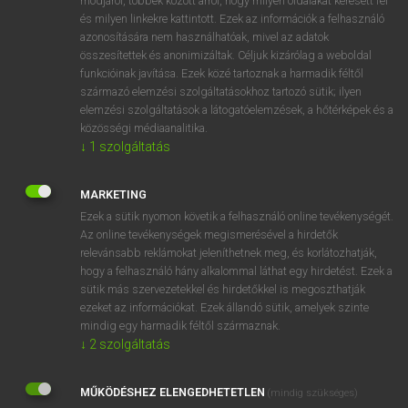
módjáról, többek között arról, hogy milyen oldalakat keresett fel
és milyen linkekre kattintott. Ezek az információk a felhasználó
VAN ELŐFIZETÉSED?
azonosítására nem használhatóak, mivel az adatok
összesítettek és anonimizáltak. Céljuk kizárólag a weboldal
Van előfizetésem a teljes szócikk megtekintéséhez.
funkcióinak javítása. Ezek közé tartoznak a harmadik féltől
származó elemzési szolgáltatásokhoz tartozó sütik; ilyen
BELÉPÉS
elemzési szolgáltatások a látogatóelemzések, a hőtérképek és a
közösségi médiaanalitika.
↓
1
szolgáltatás
MARKETING
Ezek a sütik nyomon követik a felhasználó online tevékenységét.
Az online tevékenységek megismerésével a hirdetők
NINCS ELŐFIZETÉSED?
relevánsabb reklámokat jeleníthetnek meg, és korlátozhatják,
Nincs regisztrációm és előfizetésem. A szótár 2 órás,
hogy a felhasználó hány alkalommal láthat egy hirdetést. Ezek a
díjmentes próbaverziójának elindításához regisztrálok és
sütik más szervezetekkel és hirdetőkkel is megoszthatják
belépek
.
ezeket az információkat. Ezek állandó sütik, amelyek szinte
mindig egy harmadik féltől származnak.
↓
2
szolgáltatás
REGISZTRÁCIÓ
MŰKÖDÉSHEZ ELENGEDHETETLEN
(mindig szükséges)