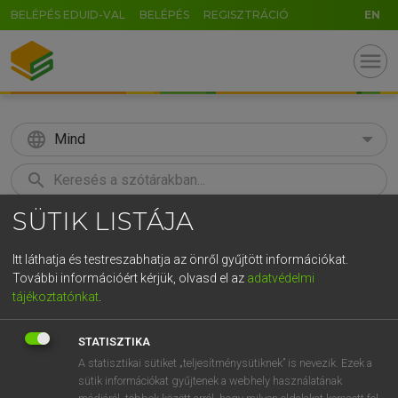
BELÉPÉS EDUID-VAL
BELÉPÉS
REGISZTRÁCIÓ
EN
menu
language
Mind
search
SÜTIK LISTÁJA
GR
KERESÉS
5
6
7
8
9
ö
ü
ó
Itt láthatja és testreszabhatja az önről gyűjtött információkat.
További információért kérjük, olvasd el az
adatvédelmi
r
t
z
u
i
o
p
ő
ú
MOLLAY ERZSÉBET, NAGY ROLAND
tájékoztatónkat
.
Holland−magyar szótár
g
h
j
k
l
é
á
ű
Ω
STATISZTIKA
v
b
n
m
,
.
-
AltGr
A statisztikai sütiket „teljesítménysütiknek” is nevezik. Ezek a
sütik információkat gyűjtenek a webhely használatának