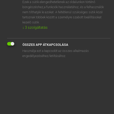
Ezek a sütik elengedhetetlenek az oldalunkon történő
böngészéshez,a funkciók használatához, és a felhasználók
nem tilthatják le azokat. A feltétlenül szükséges sütik közé
Mollay Erzsébet, Nagy Roland
tartoznak többek között a személyre szabott beállításokat
HOLLAND−MAGYAR SZÓTÁR
kezelő sütik.
↓
3
szolgáltatás
Kapcsolódó anyagok
antiquiteit
ÖSSZES APP ÁTKAPCSOLÁSA
antiracistisch
Használja ezt a kapcsolót az összes alkalmazás
antireclame
engedélyezéséhez/letiltásához.
antirookcampagne
antisemiet
antisemitisch
antisemitisme
antiseptisch
antislip