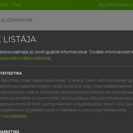
ÉGEK
GYIK
BELÉPÉS EDUID-V
ELŐZMÉNYEK
 LISTÁJA
és testreszabhatja az önről gyűjtött információkat.
További információért k
HU
DE
CN
FR
ES
IT
NL
RU
GR
adatvédelmi tájékoztatónkat
.
AY ERZSÉBET, NAGY ROLAND
1
2
3
4
5
6
7
8
9
and−magyar szótár
TATISZTIKA
q
w
e
r
t
z
u
i
 statisztikai sütiket „teljesítménysütiknek” is nevezik. Ezek a sütik információkat gy
ebhely használatának módjáról, többek között arról, hogy milyen oldalakat keresett 
a
s
d
f
g
h
j
k
l
é
inkekre kattintott. Ezek az információk a felhasználó azonosítására nem használható
datok összesítettek és anonimizáltak. Céljuk kizárólag a weboldal funkcióinak javít
í
y
x
c
v
b
n
m
,
.
artoznak a harmadik féltől származó elemzési szolgáltatásokhoz tartozó sütik; ilye
zolgáltatások a látogatóelemzések, a hőtérképek és a közösségi médiaanalitika.
VAN ELŐFIZETÉSED?
NINCS ELŐFIZETÉSED
1
szolgáltatás
előfizetésem a teljes szócikk
Nincs regisztrációm és előfiz
megtekintéséhez.
A szótár 2 órás, díjmente
MARKETING