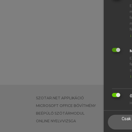
E
m
f
m
f
↓
M
E
f
s
↓
Ö
SZOTAR.NET APPLIKÁCIÓ
EGYÉNI FEL
H
MICROSOFT OFFICE BŐVÍTMÉNY
TANULÓKNA
BEÉPÜLŐ SZÓTÁRMODUL
OKTATÁSI I
Csak 
ONLINE NYELVVIZSGA
VÁLLALATI 