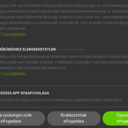
próbaverziójának elindítás
zek a sütik nyomon követik a felhasználó online tevékenységét. Az online tevékeny
BELÉPÉS
regisztrálok és
belépek
.
egismerésével a hirdetők relevánsabb reklámokat jeleníthetnek meg, és korlátozhat
elhasználó hány alkalommal láthat egy hirdetést. Ezek a sütik más szervezetekkel és
egoszthatják ezeket az információkat. Ezek állandó sütik, amelyek szinte mindig 
REGISZTRÁCIÓ
éltől származnak.
2
szolgáltatás
ŰKÖDÉSHEZ ELENGEDHETETLEN
(mindig szükséges)
zek a sütik elengedhetetlenek az oldalunkon történő böngészéshez,a funkciók hasz
elhasználók nem tilthatják le azokat. A feltétlenül szükséges sütik közé tartoznak t
zemélyre szabott beállításokat kezelő sütik.
3
szolgáltatás
SSZES APP ÁTKAPCSOLÁSA
HASZNÁLÓKNAK
SÚGÓ
asználja ezt a kapcsolót az összes alkalmazás engedélyezéséhez/letiltásához.
K
RÓLUNK
NTÉZMÉNYEKNEK
ELÉRHETŐSÉG
a szükséges sütik
Kiválasztottak
Összes
MEGOLDÁSOK
SÜTI BEÁLLÍTÁSOK
elfogadása
elfogadása
elfog