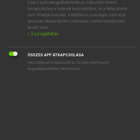
Ezek a sütik elengedhetetlenek az oldalunkon történő
böngészéshez,a funkciók használatához, és a felhasználók
nem tilthatják le azokat. A feltétlenül szükséges sütik közé
Mollay Erzsébet, Nagy Roland
tartoznak többek között a személyre szabott beállításokat
HOLLAND−MAGYAR SZÓTÁR
kezelő sütik.
↓
3
szolgáltatás
Kapcsolódó anyagok
inleiden
ÖSSZES APP ÁTKAPCSOLÁSA
inleiding
Használja ezt a kapcsolót az összes alkalmazás
inleven, zich
engedélyezéséhez/letiltásához.
inleveren
inlevering
inlevingsvermogen
inlezen
inlichten
inlichting