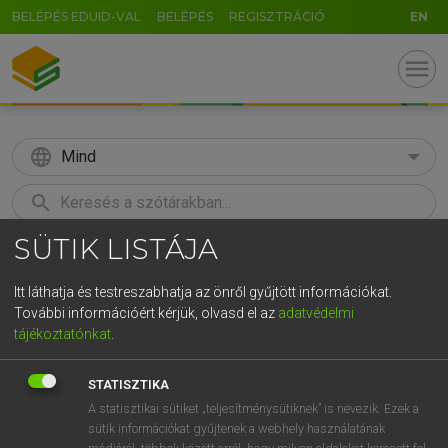
BELÉPÉS EDUID-VAL
BELÉPÉS
REGISZTRÁCIÓ
EN
menu
language
Mind
search
SÜTIK LISTÁJA
GR
KERESÉS
5
6
7
8
9
ö
ü
ó
Itt láthatja és testreszabhatja az önről gyűjtött információkat.
További információért kérjük, olvasd el az
adatvédelmi
r
t
z
u
i
o
p
ő
ú
MOLLAY ERZSÉBET, NAGY ROLAND
tájékoztatónkat
.
Holland−magyar szótár
g
h
j
k
l
é
á
ű
Ω
STATISZTIKA
v
b
n
m
,
.
-
AltGr
A statisztikai sütiket „teljesítménysütiknek” is nevezik. Ezek a
sütik információkat gyűjtenek a webhely használatának