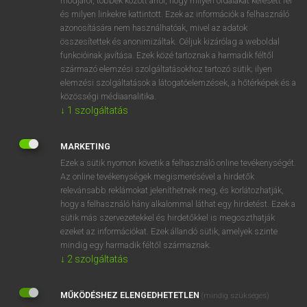
módjáról, többek között arról, hogy milyen oldalakat keresett fel
és milyen linkekre kattintott. Ezek az információk a felhasználó
VAN ELŐFIZETÉSED?
azonosítására nem használhatóak, mivel az adatok
összesítettek és anonimizáltak. Céljuk kizárólag a weboldal
Van előfizetésem a teljes szócikk megtekintéséhez.
funkcióinak javítása. Ezek közé tartoznak a harmadik féltől
származó elemzési szolgáltatásokhoz tartozó sütik; ilyen
BELÉPÉS
elemzési szolgáltatások a látogatóelemzések, a hőtérképek és a
közösségi médiaanalitika.
↓
1
szolgáltatás
MARKETING
Ezek a sütik nyomon követik a felhasználó online tevékenységét.
Az online tevékenységek megismerésével a hirdetők
NINCS ELŐFIZETÉSED?
relevánsabb reklámokat jeleníthetnek meg, és korlátozhatják,
Nincs regisztrációm és előfizetésem. A szótár 2 órás,
hogy a felhasználó hány alkalommal láthat egy hirdetést. Ezek a
díjmentes próbaverziójának elindításához regisztrálok és
sütik más szervezetekkel és hirdetőkkel is megoszthatják
belépek
.
ezeket az információkat. Ezek állandó sütik, amelyek szinte
mindig egy harmadik féltől származnak.
↓
2
szolgáltatás
REGISZTRÁCIÓ
MŰKÖDÉSHEZ ELENGEDHETETLEN
(mindig szükséges)