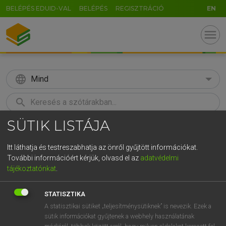
BELÉPÉS EDUID-VAL
BELÉPÉS
REGISZTRÁCIÓ
EN
menu
language
Mind
search
SÜTIK LISTÁJA
GR
KERESÉS
5
6
7
8
9
ö
ü
ó
Itt láthatja és testreszabhatja az önről gyűjtött információkat.
További információért kérjük, olvasd el az
adatvédelmi
r
t
z
u
i
o
p
ő
ú
MOLLAY ERZSÉBET, NAGY ROLAND
tájékoztatónkat
.
Holland−magyar szótár
g
h
j
k
l
é
á
ű
Ω
STATISZTIKA
v
b
n
m
,
.
-
AltGr
A statisztikai sütiket „teljesítménysütiknek” is nevezik. Ezek a
sütik információkat gyűjtenek a webhely használatának