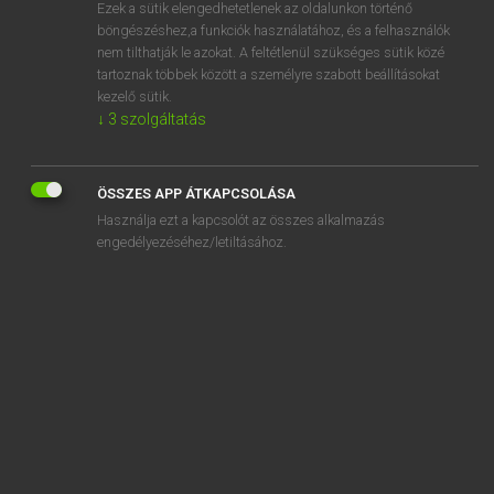
Ezek a sütik elengedhetetlenek az oldalunkon történő
böngészéshez,a funkciók használatához, és a felhasználók
nem tilthatják le azokat. A feltétlenül szükséges sütik közé
Mollay Erzsébet, Nagy Roland
tartoznak többek között a személyre szabott beállításokat
HOLLAND−MAGYAR SZÓTÁR
kezelő sütik.
↓
3
szolgáltatás
Kapcsolódó anyagok
inhaligheid
ÖSSZES APP ÁTKAPCSOLÁSA
inham
Használja ezt a kapcsolót az összes alkalmazás
inhechtenisneming
engedélyezéséhez/letiltásához.
inheems
inherent
inhoud
inhoudelijk
inhouden
inhouding