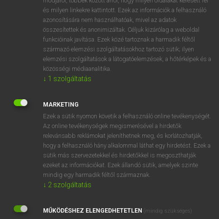
módjáról, többek között arról, hogy milyen oldalakat keresett fel
és milyen linkekre kattintott. Ezek az információk a felhasználó
VAN ELŐFIZETÉSED?
azonosítására nem használhatóak, mivel az adatok
összesítettek és anonimizáltak. Céljuk kizárólag a weboldal
Van előfizetésem a teljes szócikk megtekintéséhez.
funkcióinak javítása. Ezek közé tartoznak a harmadik féltől
származó elemzési szolgáltatásokhoz tartozó sütik; ilyen
BELÉPÉS
elemzési szolgáltatások a látogatóelemzések, a hőtérképek és a
közösségi médiaanalitika.
↓
1
szolgáltatás
MARKETING
Ezek a sütik nyomon követik a felhasználó online tevékenységét.
Az online tevékenységek megismerésével a hirdetők
NINCS ELŐFIZETÉSED?
relevánsabb reklámokat jeleníthetnek meg, és korlátozhatják,
Nincs regisztrációm és előfizetésem. A szótár 2 órás,
hogy a felhasználó hány alkalommal láthat egy hirdetést. Ezek a
díjmentes próbaverziójának elindításához regisztrálok és
sütik más szervezetekkel és hirdetőkkel is megoszthatják
belépek
.
ezeket az információkat. Ezek állandó sütik, amelyek szinte
mindig egy harmadik féltől származnak.
↓
2
szolgáltatás
REGISZTRÁCIÓ
MŰKÖDÉSHEZ ELENGEDHETETLEN
(mindig szükséges)