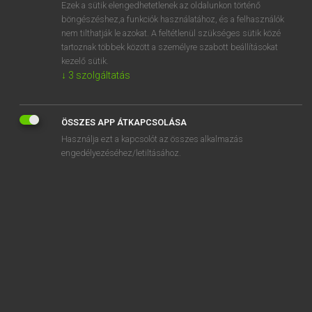
Ezek a sütik elengedhetetlenek az oldalunkon történő
böngészéshez,a funkciók használatához, és a felhasználók
nem tilthatják le azokat. A feltétlenül szükséges sütik közé
Mollay Erzsébet, Nagy Roland
tartoznak többek között a személyre szabott beállításokat
HOLLAND−MAGYAR SZÓTÁR
kezelő sütik.
↓
3
szolgáltatás
Kapcsolódó anyagok
alleenheerschappij
ÖSSZES APP ÁTKAPCSOLÁSA
alleenheerser
Használja ezt a kapcsolót az összes alkalmazás
alleenrecht
engedélyezéséhez/letiltásához.
alleenspraak
alleenstaand
alleenverdiener
alleenverkoop
alleenwonend
alleenzaligmakend