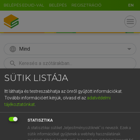
BELÉPÉS EDUID-VAL
BELÉPÉS
REGISZTRÁCIÓ
EN
menu
language
Mind
search
SÜTIK LISTÁJA
GR
KERESÉS
5
6
7
8
9
ö
ü
ó
Itt láthatja és testreszabhatja az önről gyűjtött információkat.
További információért kérjük, olvasd el az
adatvédelmi
r
t
z
u
i
o
p
ő
ú
MOLLAY ERZSÉBET, NAGY ROLAND
tájékoztatónkat
.
Holland−magyar szótár
g
h
j
k
l
é
á
ű
Ω
STATISZTIKA
v
b
n
m
,
.
-
AltGr
A statisztikai sütiket „teljesítménysütiknek” is nevezik. Ezek a
sütik információkat gyűjtenek a webhely használatának