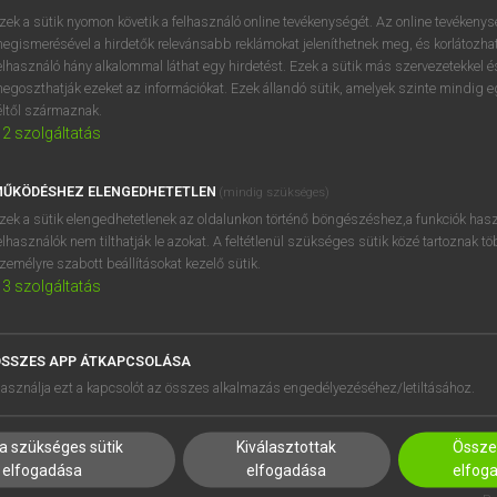
próbaverziójának elindítás
zek a sütik nyomon követik a felhasználó online tevékenységét. Az online tevékeny
BELÉPÉS
regisztrálok és
belépek
.
egismerésével a hirdetők relevánsabb reklámokat jeleníthetnek meg, és korlátozhat
elhasználó hány alkalommal láthat egy hirdetést. Ezek a sütik más szervezetekkel és
egoszthatják ezeket az információkat. Ezek állandó sütik, amelyek szinte mindig 
REGISZTRÁCIÓ
éltől származnak.
2
szolgáltatás
ŰKÖDÉSHEZ ELENGEDHETETLEN
(mindig szükséges)
zek a sütik elengedhetetlenek az oldalunkon történő böngészéshez,a funkciók hasz
elhasználók nem tilthatják le azokat. A feltétlenül szükséges sütik közé tartoznak t
zemélyre szabott beállításokat kezelő sütik.
3
szolgáltatás
SSZES APP ÁTKAPCSOLÁSA
HASZNÁLÓKNAK
SÚGÓ
asználja ezt a kapcsolót az összes alkalmazás engedélyezéséhez/letiltásához.
K
RÓLUNK
NTÉZMÉNYEKNEK
ELÉRHETŐSÉG
a szükséges sütik
Kiválasztottak
Összes
MEGOLDÁSOK
SÜTI BEÁLLÍTÁSOK
elfogadása
elfogadása
elfog