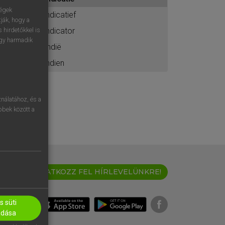
ához
ségek
indicatief
ják, hogy a
indicator
 hirdetőkkel is
egy harmadik
Indië
indien
nálatához, és a
öbbek között a
IRATKOZZ FEL HÍRLEVELÜNKRE!
 süti
adása