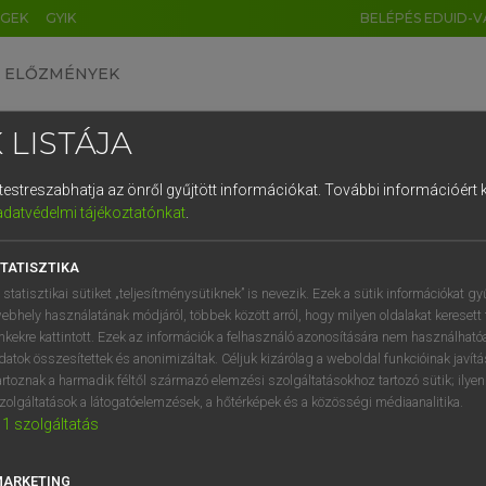
ÉGEK
GYIK
BELÉPÉS EDUID-V
ELŐZMÉNYEK
 LISTÁJA
és testreszabhatja az önről gyűjtött információkat.
További információért k
HU
DE
CN
FR
ES
IT
NL
RU
GR
adatvédelmi tájékoztatónkat
.
AY ERZSÉBET, NAGY ROLAND
1
2
3
4
5
6
7
8
9
and−magyar szótár
TATISZTIKA
q
w
e
r
t
z
u
i
 statisztikai sütiket „teljesítménysütiknek” is nevezik. Ezek a sütik információkat gy
ebhely használatának módjáról, többek között arról, hogy milyen oldalakat keresett 
a
s
d
f
g
h
j
k
l
é
inkekre kattintott. Ezek az információk a felhasználó azonosítására nem használható
datok összesítettek és anonimizáltak. Céljuk kizárólag a weboldal funkcióinak javít
í
y
x
c
v
b
n
m
,
.
artoznak a harmadik féltől származó elemzési szolgáltatásokhoz tartozó sütik; ilye
zolgáltatások a látogatóelemzések, a hőtérképek és a közösségi médiaanalitika.
VAN ELŐFIZETÉSED?
NINCS ELŐFIZETÉSED
1
szolgáltatás
előfizetésem a teljes szócikk
Nincs regisztrációm és előfiz
megtekintéséhez.
A szótár 2 órás, díjmente
MARKETING