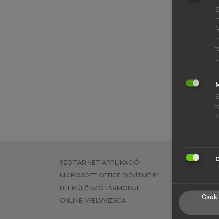
E
m
f
m
f
↓
M
E
f
s
↓
Ö
SZOTAR.NET APPLIKÁCIÓ
EGYÉNI FEL
H
MICROSOFT OFFICE BŐVÍTMÉNY
TANULÓKNA
BEÉPÜLŐ SZÓTÁRMODUL
OKTATÁSI I
Csak 
ONLINE NYELVVIZSGA
VÁLLALATI 