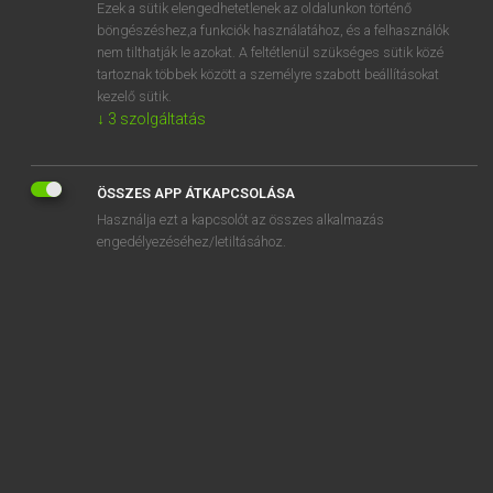
Ezek a sütik elengedhetetlenek az oldalunkon történő
böngészéshez,a funkciók használatához, és a felhasználók
nem tilthatják le azokat. A feltétlenül szükséges sütik közé
Mollay Erzsébet, Nagy Roland
tartoznak többek között a személyre szabott beállításokat
HOLLAND−MAGYAR SZÓTÁR
kezelő sütik.
↓
3
szolgáltatás
Kapcsolódó anyagok
index
ÖSSZES APP ÁTKAPCSOLÁSA
indexaanpassing
Használja ezt a kapcsolót az összes alkalmazás
indexeren
engedélyezéséhez/letiltásához.
India
indiaan
indiaans
indiaanse
Indiaas
indianenstam