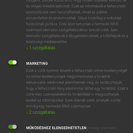
módjáról, többek között arról, hogy milyen oldalakat keresett fel
és milyen linkekre kattintott. Ezek az információk a felhasználó
VAN ELŐFIZETÉSED?
azonosítására nem használhatóak, mivel az adatok
összesítettek és anonimizáltak. Céljuk kizárólag a weboldal
Van előfizetésem a teljes szócikk megtekintéséhez.
funkcióinak javítása. Ezek közé tartoznak a harmadik féltől
származó elemzési szolgáltatásokhoz tartozó sütik; ilyen
BELÉPÉS
elemzési szolgáltatások a látogatóelemzések, a hőtérképek és a
közösségi médiaanalitika.
↓
1
szolgáltatás
MARKETING
Ezek a sütik nyomon követik a felhasználó online tevékenységét.
Az online tevékenységek megismerésével a hirdetők
NINCS ELŐFIZETÉSED?
relevánsabb reklámokat jeleníthetnek meg, és korlátozhatják,
Nincs regisztrációm és előfizetésem. A szótár 2 órás,
hogy a felhasználó hány alkalommal láthat egy hirdetést. Ezek a
díjmentes próbaverziójának elindításához regisztrálok és
sütik más szervezetekkel és hirdetőkkel is megoszthatják
belépek
.
ezeket az információkat. Ezek állandó sütik, amelyek szinte
mindig egy harmadik féltől származnak.
↓
2
szolgáltatás
REGISZTRÁCIÓ
MŰKÖDÉSHEZ ELENGEDHETETLEN
(mindig szükséges)