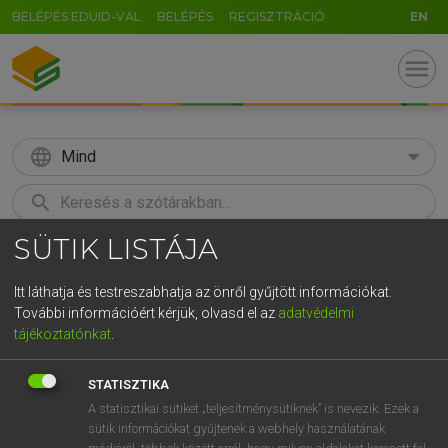
BELÉPÉS EDUID-VAL
BELÉPÉS
REGISZTRÁCIÓ
EN
menu
language
Mind
search
SÜTIK LISTÁJA
GR
KERESÉS
5
6
7
8
9
ö
ü
ó
Itt láthatja és testreszabhatja az önről gyűjtött információkat.
További információért kérjük, olvasd el az
adatvédelmi
r
t
z
u
i
o
p
ő
ú
MOLLAY ERZSÉBET, NAGY ROLAND
tájékoztatónkat
.
Holland−magyar szótár
g
h
j
k
l
é
á
ű
Ω
STATISZTIKA
v
b
n
m
,
.
-
AltGr
A statisztikai sütiket „teljesítménysütiknek” is nevezik. Ezek a
sütik információkat gyűjtenek a webhely használatának