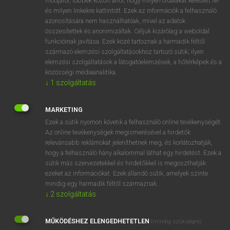
módjáról, többek között arról, hogy milyen oldalakat keresett fel
és milyen linkekre kattintott. Ezek az információk a felhasználó
VAN ELŐFIZETÉSED?
azonosítására nem használhatóak, mivel az adatok
összesítettek és anonimizáltak. Céljuk kizárólag a weboldal
Van előfizetésem a teljes szócikk megtekintéséhez.
funkcióinak javítása. Ezek közé tartoznak a harmadik féltől
származó elemzési szolgáltatásokhoz tartozó sütik; ilyen
BELÉPÉS
elemzési szolgáltatások a látogatóelemzések, a hőtérképek és a
közösségi médiaanalitika.
↓
1
szolgáltatás
MARKETING
Ezek a sütik nyomon követik a felhasználó online tevékenységét.
Az online tevékenységek megismerésével a hirdetők
NINCS ELŐFIZETÉSED?
relevánsabb reklámokat jeleníthetnek meg, és korlátozhatják,
Nincs regisztrációm és előfizetésem. A szótár 2 órás,
hogy a felhasználó hány alkalommal láthat egy hirdetést. Ezek a
díjmentes próbaverziójának elindításához regisztrálok és
sütik más szervezetekkel és hirdetőkkel is megoszthatják
belépek
.
ezeket az információkat. Ezek állandó sütik, amelyek szinte
mindig egy harmadik féltől származnak.
↓
2
szolgáltatás
REGISZTRÁCIÓ
MŰKÖDÉSHEZ ELENGEDHETETLEN
(mindig szükséges)