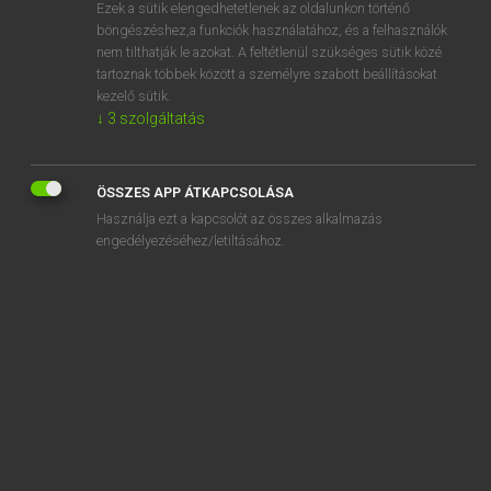
Ezek a sütik elengedhetetlenek az oldalunkon történő
böngészéshez,a funkciók használatához, és a felhasználók
nem tilthatják le azokat. A feltétlenül szükséges sütik közé
Mollay Erzsébet, Nagy Roland
tartoznak többek között a személyre szabott beállításokat
HOLLAND−MAGYAR SZÓTÁR
kezelő sütik.
↓
3
szolgáltatás
Kapcsolódó anyagok
ijshockey
ÖSSZES APP ÁTKAPCSOLÁSA
ijshockeyschaats
Használja ezt a kapcsolót az összes alkalmazás
ijshockeyspeler
engedélyezéséhez/letiltásához.
ijsje
ijskast
ijskegel
ijsklomp
ijskoud
ijskristal