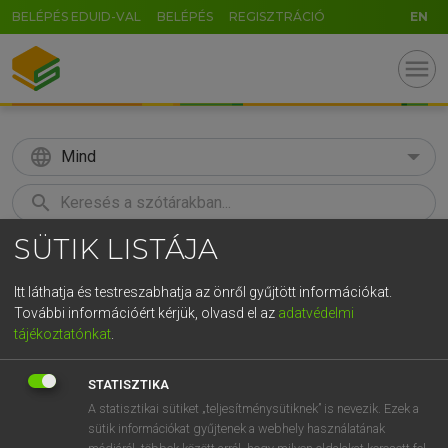
BELÉPÉS EDUID-VAL
BELÉPÉS
REGISZTRÁCIÓ
EN
menu
language
Mind
search
SÜTIK LISTÁJA
GR
KERESÉS
5
6
7
8
9
ö
ü
ó
Itt láthatja és testreszabhatja az önről gyűjtött információkat.
További információért kérjük, olvasd el az
adatvédelmi
r
t
z
u
i
o
p
ő
ú
MOLLAY ERZSÉBET, NAGY ROLAND
tájékoztatónkat
.
Holland−magyar szótár
g
h
j
k
l
é
á
ű
Ω
STATISZTIKA
v
b
n
m
,
.
-
AltGr
A statisztikai sütiket „teljesítménysütiknek” is nevezik. Ezek a
sütik információkat gyűjtenek a webhely használatának