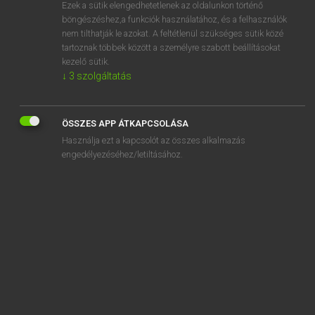
Ezek a sütik elengedhetetlenek az oldalunkon történő
böngészéshez,a funkciók használatához, és a felhasználók
nem tilthatják le azokat. A feltétlenül szükséges sütik közé
Mollay Erzsébet, Nagy Roland
tartoznak többek között a személyre szabott beállításokat
HOLLAND−MAGYAR SZÓTÁR
kezelő sütik.
↓
3
szolgáltatás
Kapcsolódó anyagok
hierzo
ÖSSZES APP ÁTKAPCSOLÁSA
hieven
Használja ezt a kapcsolót az összes alkalmazás
hifi-installatie
engedélyezéséhez/letiltásához.
high
hij
hijgen
hijger
hijgerig
hijsen