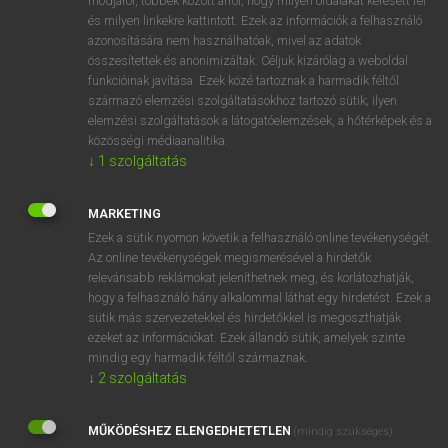
módjáról, többek között arról, hogy milyen oldalakat keresett fel
és milyen linkekre kattintott. Ezek az információk a felhasználó
VAN ELŐFIZETÉSED?
azonosítására nem használhatóak, mivel az adatok
összesítettek és anonimizáltak. Céljuk kizárólag a weboldal
Van előfizetésem a teljes szócikk megtekintéséhez.
funkcióinak javítása. Ezek közé tartoznak a harmadik féltől
származó elemzési szolgáltatásokhoz tartozó sütik; ilyen
BELÉPÉS
elemzési szolgáltatások a látogatóelemzések, a hőtérképek és a
közösségi médiaanalitika.
↓
1
szolgáltatás
MARKETING
Ezek a sütik nyomon követik a felhasználó online tevékenységét.
Az online tevékenységek megismerésével a hirdetők
NINCS ELŐFIZETÉSED?
relevánsabb reklámokat jeleníthetnek meg, és korlátozhatják,
Nincs regisztrációm és előfizetésem. A szótár 2 órás,
hogy a felhasználó hány alkalommal láthat egy hirdetést. Ezek a
díjmentes próbaverziójának elindításához regisztrálok és
sütik más szervezetekkel és hirdetőkkel is megoszthatják
belépek
.
ezeket az információkat. Ezek állandó sütik, amelyek szinte
mindig egy harmadik féltől származnak.
↓
2
szolgáltatás
REGISZTRÁCIÓ
MŰKÖDÉSHEZ ELENGEDHETETLEN
(mindig szükséges)