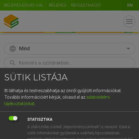
BELÉPÉS EDUID-VAL
BELÉPÉS
REGISZTRÁCIÓ
EN
menu
language
Mind
search
SÜTIK LISTÁJA
GR
KERESÉS
5
6
7
8
9
ö
ü
ó
Itt láthatja és testreszabhatja az önről gyűjtött információkat.
További információért kérjük, olvasd el az
adatvédelmi
r
t
z
u
i
o
p
ő
ú
MOLLAY ERZSÉBET, NAGY ROLAND
tájékoztatónkat
.
Holland−magyar szótár
g
h
j
k
l
é
á
ű
Ω
STATISZTIKA
v
b
n
m
,
.
-
AltGr
A statisztikai sütiket „teljesítménysütiknek” is nevezik. Ezek a
sütik információkat gyűjtenek a webhely használatának