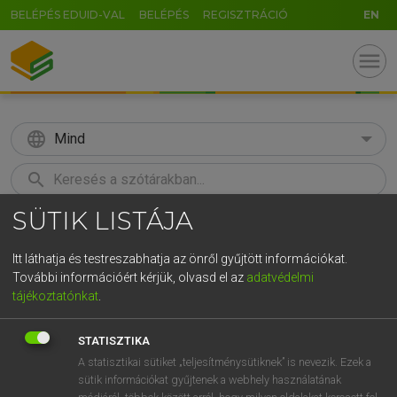
BELÉPÉS EDUID-VAL
BELÉPÉS
REGISZTRÁCIÓ
EN
menu
language
Mind
search
SÜTIK LISTÁJA
GR
KERESÉS
5
6
7
8
9
ö
ü
ó
Itt láthatja és testreszabhatja az önről gyűjtött információkat.
További információért kérjük, olvasd el az
adatvédelmi
r
t
z
u
i
o
p
ő
ú
MOLLAY ERZSÉBET, NAGY ROLAND
tájékoztatónkat
.
Holland−magyar szótár
g
h
j
k
l
é
á
ű
Ω
STATISZTIKA
v
b
n
m
,
.
-
AltGr
A statisztikai sütiket „teljesítménysütiknek” is nevezik. Ezek a
sütik információkat gyűjtenek a webhely használatának