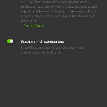
Ezek a sütik elengedhetetlenek az oldalunkon történő
böngészéshez,a funkciók használatához, és a felhasználók
nem tilthatják le azokat. A feltétlenül szükséges sütik közé
Mollay Erzsébet, Nagy Roland
tartoznak többek között a személyre szabott beállításokat
HOLLAND−MAGYAR SZÓTÁR
kezelő sütik.
↓
3
szolgáltatás
Kapcsolódó anyagok
heug
ÖSSZES APP ÁTKAPCSOLÁSA
heugen
Használja ezt a kapcsolót az összes alkalmazás
heuglijk
engedélyezéséhez/letiltásához.
heulen
heup
heupbeen
heupgewricht
heupontwrichting
heupwiegen