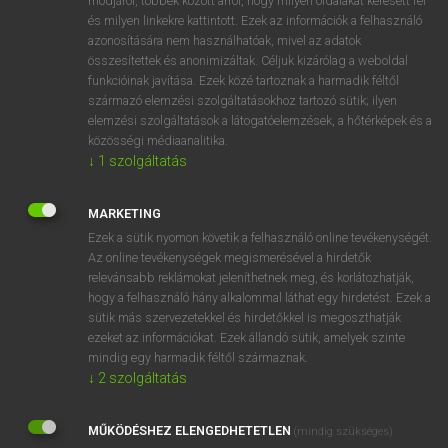
módjáról, többek között arról, hogy milyen oldalakat keresett fel
és milyen linkekre kattintott. Ezek az információk a felhasználó
VAN ELŐFIZETÉSED?
azonosítására nem használhatóak, mivel az adatok
összesítettek és anonimizáltak. Céljuk kizárólag a weboldal
Van előfizetésem a teljes szócikk megtekintéséhez.
funkcióinak javítása. Ezek közé tartoznak a harmadik féltől
származó elemzési szolgáltatásokhoz tartozó sütik; ilyen
BELÉPÉS
elemzési szolgáltatások a látogatóelemzések, a hőtérképek és a
közösségi médiaanalitika.
↓
1
szolgáltatás
MARKETING
Ezek a sütik nyomon követik a felhasználó online tevékenységét.
Az online tevékenységek megismerésével a hirdetők
NINCS ELŐFIZETÉSED?
relevánsabb reklámokat jeleníthetnek meg, és korlátozhatják,
Nincs regisztrációm és előfizetésem. A szótár 2 órás,
hogy a felhasználó hány alkalommal láthat egy hirdetést. Ezek a
díjmentes próbaverziójának elindításához regisztrálok és
sütik más szervezetekkel és hirdetőkkel is megoszthatják
belépek
.
ezeket az információkat. Ezek állandó sütik, amelyek szinte
mindig egy harmadik féltől származnak.
↓
2
szolgáltatás
REGISZTRÁCIÓ
MŰKÖDÉSHEZ ELENGEDHETETLEN
(mindig szükséges)