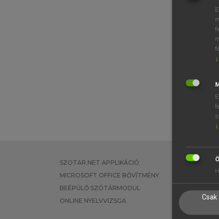
E
m
f
m
f
↓
M
E
f
s
↓
Ö
SZOTAR.NET APPLIKÁCIÓ
EGYÉNI FEL
H
MICROSOFT OFFICE BŐVÍTMÉNY
TANULÓKNA
BEÉPÜLŐ SZÓTÁRMODUL
OKTATÁSI I
Csak 
ONLINE NYELVVIZSGA
VÁLLALATI 