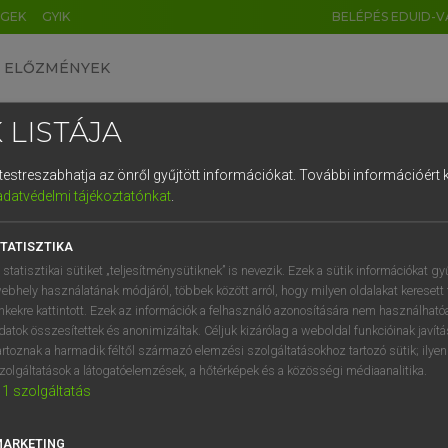
ÉGEK
GYIK
BELÉPÉS EDUID-V
ELŐZMÉNYEK
 LISTÁJA
és testreszabhatja az önről gyűjtött információkat.
További információért k
HU
DE
CN
FR
ES
IT
NL
RU
GR
adatvédelmi tájékoztatónkat
.
AY ERZSÉBET, NAGY ROLAND
1
2
3
4
5
6
7
8
9
and−magyar szótár
TATISZTIKA
q
w
e
r
t
z
u
i
 statisztikai sütiket „teljesítménysütiknek” is nevezik. Ezek a sütik információkat gy
ebhely használatának módjáról, többek között arról, hogy milyen oldalakat keresett 
a
s
d
f
g
h
j
k
l
é
inkekre kattintott. Ezek az információk a felhasználó azonosítására nem használható
datok összesítettek és anonimizáltak. Céljuk kizárólag a weboldal funkcióinak javít
í
y
x
c
v
b
n
m
,
.
artoznak a harmadik féltől származó elemzési szolgáltatásokhoz tartozó sütik; ilye
zolgáltatások a látogatóelemzések, a hőtérképek és a közösségi médiaanalitika.
VAN ELŐFIZETÉSED?
NINCS ELŐFIZETÉSED
1
szolgáltatás
előfizetésem a teljes szócikk
Nincs regisztrációm és előfiz
megtekintéséhez.
A szótár 2 órás, díjmente
MARKETING