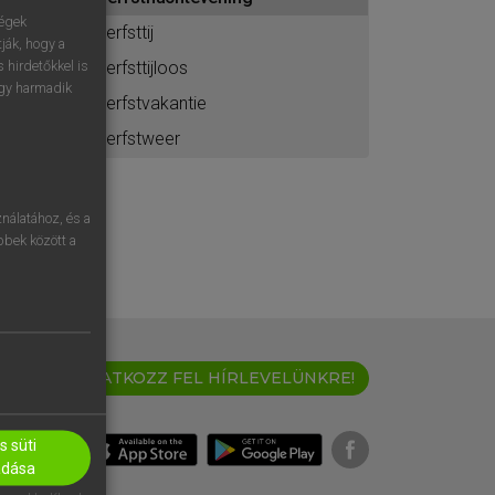
ához
ségek
herfsttij
ják, hogy a
herfsttijloos
 hirdetőkkel is
egy harmadik
herfstvakantie
herfstweer
nálatához, és a
öbbek között a
IRATKOZZ FEL HÍRLEVELÜNKRE!
 süti
adása