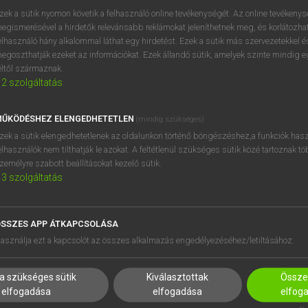
próbaverziójának elindítás
zek a sütik nyomon követik a felhasználó online tevékenységét. Az online tevékeny
BELÉPÉS
regisztrálok és
belépek
.
egismerésével a hirdetők relevánsabb reklámokat jeleníthetnek meg, és korlátozhat
elhasználó hány alkalommal láthat egy hirdetést. Ezek a sütik más szervezetekkel és
egoszthatják ezeket az információkat. Ezek állandó sütik, amelyek szinte mindig 
REGISZTRÁCIÓ
éltől származnak.
2
szolgáltatás
ŰKÖDÉSHEZ ELENGEDHETETLEN
(mindig szükséges)
zek a sütik elengedhetetlenek az oldalunkon történő böngészéshez,a funkciók hasz
elhasználók nem tilthatják le azokat. A feltétlenül szükséges sütik közé tartoznak t
zemélyre szabott beállításokat kezelő sütik.
3
szolgáltatás
SSZES APP ÁTKAPCSOLÁSA
HASZNÁLÓKNAK
SÚGÓ
asználja ezt a kapcsolót az összes alkalmazás engedélyezéséhez/letiltásához.
K
RÓLUNK
NTÉZMÉNYEKNEK
ELÉRHETŐSÉG
a szükséges sütik
Kiválasztottak
Összes
MEGOLDÁSOK
SÜTI BEÁLLÍTÁSOK
elfogadása
elfogadása
elfog