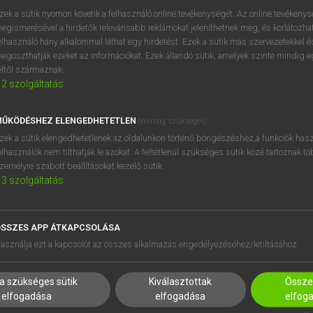
próbaverziójának elindítás
zek a sütik nyomon követik a felhasználó online tevékenységét. Az online tevékeny
BELÉPÉS
regisztrálok és
belépek
.
egismerésével a hirdetők relevánsabb reklámokat jeleníthetnek meg, és korlátozhat
elhasználó hány alkalommal láthat egy hirdetést. Ezek a sütik más szervezetekkel és
egoszthatják ezeket az információkat. Ezek állandó sütik, amelyek szinte mindig 
REGISZTRÁCIÓ
éltől származnak.
2
szolgáltatás
ŰKÖDÉSHEZ ELENGEDHETETLEN
(mindig szükséges)
zek a sütik elengedhetetlenek az oldalunkon történő böngészéshez,a funkciók hasz
elhasználók nem tilthatják le azokat. A feltétlenül szükséges sütik közé tartoznak t
zemélyre szabott beállításokat kezelő sütik.
3
szolgáltatás
SSZES APP ÁTKAPCSOLÁSA
HASZNÁLÓKNAK
SÚGÓ
asználja ezt a kapcsolót az összes alkalmazás engedélyezéséhez/letiltásához.
K
RÓLUNK
NTÉZMÉNYEKNEK
ELÉRHETŐSÉG
a szükséges sütik
Kiválasztottak
Összes
MEGOLDÁSOK
SÜTI BEÁLLÍTÁSOK
elfogadása
elfogadása
elfog