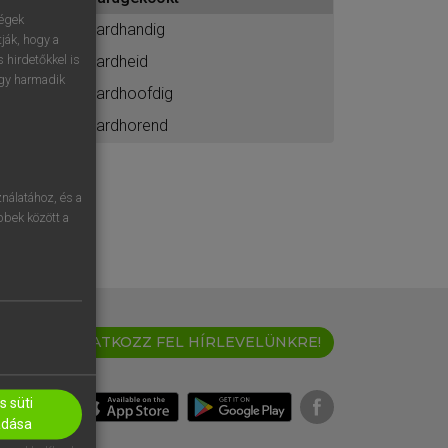
ához
ségek
hardhandig
ják, hogy a
hardheid
 hirdetőkkel is
egy harmadik
hardhoofdig
hardhorend
nálatához, és a
öbbek között a
IRATKOZZ FEL HÍRLEVELÜNKRE!
 süti
adása