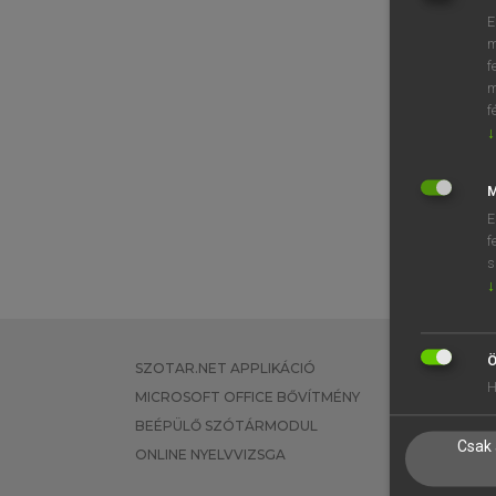
E
m
f
m
f
↓
M
E
f
s
↓
Ö
SZOTAR.NET APPLIKÁCIÓ
EGYÉNI FEL
H
MICROSOFT OFFICE BŐVÍTMÉNY
TANULÓKNA
BEÉPÜLŐ SZÓTÁRMODUL
OKTATÁSI I
Csak 
ONLINE NYELVVIZSGA
VÁLLALATI 