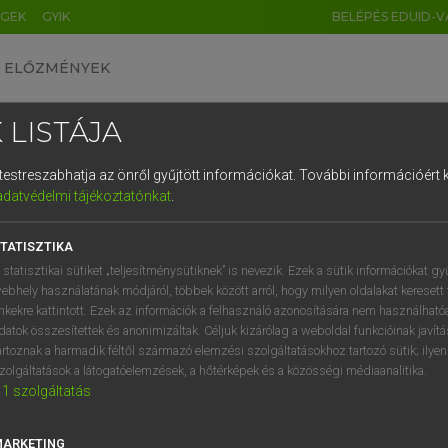
ÉGEK
GYIK
BELÉPÉS EDUID-V
ELŐZMÉNYEK
 LISTÁJA
és testreszabhatja az önről gyűjtött információkat.
További információért k
HU
DE
CN
FR
ES
IT
NL
RU
GR
adatvédelmi tájékoztatónkat
.
AY ERZSÉBET, NAGY ROLAND
1
2
3
4
5
6
7
8
9
and−magyar szótár
TATISZTIKA
q
w
e
r
t
z
u
i
 statisztikai sütiket „teljesítménysütiknek” is nevezik. Ezek a sütik információkat gy
ebhely használatának módjáról, többek között arról, hogy milyen oldalakat keresett 
a
s
d
f
g
h
j
k
l
é
inkekre kattintott. Ezek az információk a felhasználó azonosítására nem használható
datok összesítettek és anonimizáltak. Céljuk kizárólag a weboldal funkcióinak javít
í
y
x
c
v
b
n
m
,
.
artoznak a harmadik féltől származó elemzési szolgáltatásokhoz tartozó sütik; ilye
zolgáltatások a látogatóelemzések, a hőtérképek és a közösségi médiaanalitika.
VAN ELŐFIZETÉSED?
NINCS ELŐFIZETÉSED
1
szolgáltatás
előfizetésem a teljes szócikk
Nincs regisztrációm és előfiz
megtekintéséhez.
A szótár 2 órás, díjmente
MARKETING