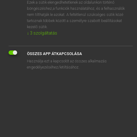
Ezek a sütik elengedhetetlenek az oldalunkon történő
böngészéshez,a funkciók használatához, és a felhasználók
nem tilthatják le azokat. A feltétlenül szükséges sütik közé
Mollay Erzsébet, Nagy Roland
tartoznak többek között a személyre szabott beállításokat
HOLLAND−MAGYAR SZÓTÁR
kezelő sütik.
↓
3
szolgáltatás
Kapcsolódó anyagok
handboek
ÖSSZES APP ÁTKAPCSOLÁSA
handboor
Használja ezt a kapcsolót az összes alkalmazás
handdoek
engedélyezéséhez/letiltásához.
handdruk
handel
handelaar
handelbaar
handeldrijven
handelen