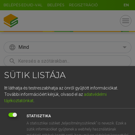
BELÉPÉS EDUID-VAL
BELÉPÉS
REGISZTRÁCIÓ
EN
menu
language
Mind
search
SÜTIK LISTÁJA
GR
KERESÉS
5
6
7
8
9
ö
ü
ó
Itt láthatja és testreszabhatja az önről gyűjtött információkat.
További információért kérjük, olvasd el az
adatvédelmi
r
t
z
u
i
o
p
ő
ú
MOLLAY ERZSÉBET, NAGY ROLAND
tájékoztatónkat
.
Holland−magyar szótár
g
h
j
k
l
é
á
ű
Ω
STATISZTIKA
v
b
n
m
,
.
-
AltGr
A statisztikai sütiket „teljesítménysütiknek” is nevezik. Ezek a
sütik információkat gyűjtenek a webhely használatának