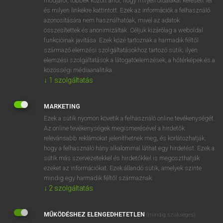
módjáról, többek között arról, hogy milyen oldalakat keresett fel
és milyen linkekre kattintott. Ezek az információk a felhasználó
VAN ELŐFIZETÉSED?
azonosítására nem használhatóak, mivel az adatok
összesítettek és anonimizáltak. Céljuk kizárólag a weboldal
Van előfizetésem a teljes szócikk megtekintéséhez.
funkcióinak javítása. Ezek közé tartoznak a harmadik féltől
származó elemzési szolgáltatásokhoz tartozó sütik; ilyen
BELÉPÉS
elemzési szolgáltatások a látogatóelemzések, a hőtérképek és a
közösségi médiaanalitika.
↓
1
szolgáltatás
MARKETING
Ezek a sütik nyomon követik a felhasználó online tevékenységét.
Az online tevékenységek megismerésével a hirdetők
NINCS ELŐFIZETÉSED?
relevánsabb reklámokat jeleníthetnek meg, és korlátozhatják,
Nincs regisztrációm és előfizetésem. A szótár 2 órás,
hogy a felhasználó hány alkalommal láthat egy hirdetést. Ezek a
díjmentes próbaverziójának elindításához regisztrálok és
sütik más szervezetekkel és hirdetőkkel is megoszthatják
belépek
.
ezeket az információkat. Ezek állandó sütik, amelyek szinte
mindig egy harmadik féltől származnak.
↓
2
szolgáltatás
REGISZTRÁCIÓ
MŰKÖDÉSHEZ ELENGEDHETETLEN
(mindig szükséges)